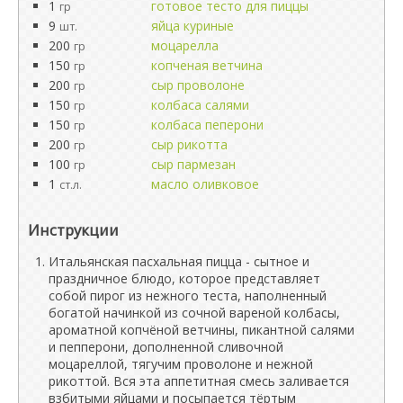
1
готовое тесто для пиццы
гр
9
яйца куриные
шт.
200
моцарелла
гр
150
копченая ветчина
гр
200
сыр проволоне
гр
150
колбаса салями
гр
150
колбаса пеперони
гр
200
сыр рикотта
гр
100
сыр пармезан
гр
1
масло оливковое
ст.л.
Инструкции
Итальянская пасхальная пицца - сытное и
праздничное блюдо, которое представляет
собой пирог из нежного теста, наполненный
богатой начинкой из сочной вареной колбасы,
ароматной копчёной ветчины, пикантной салями
и пепперони, дополненной сливочной
моцареллой, тягучим проволоне и нежной
рикоттой. Вся эта аппетитная смесь заливается
взбитыми яйцами и посыпается тёртым