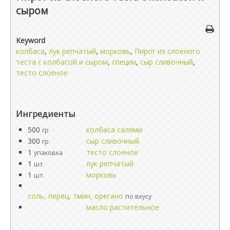
сыром
Keyword
колбаса
,
лук репчатый
,
морковь
,
Пирог из слоёного
теста с колбасой и сыром
,
специи
,
сыр сливочный
,
тесто слоёное
Ингредиенты
500
колбаса салями
гр
300
сыр сливочный
гр
1
тесто слоеное
упаковка
1
лук репчатый
шт.
1
морковь
шт.
соль, перец, тмин, орегано
по вкусу
масло растительное