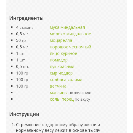
Ингредиенты
4
мука миндальная
стакана
0,5
молоко миндальное
ч.л.
50
моцарелла
гр
0,5
порошок чесночный
ч.л.
1
яйцо куриное
шт.
1
помидор
шт.
0,5
лук красный
шт.
100
сыр чеддер
гр
100
колбаса салями
гр
100
ветчина
гр
маслины
по желанию
соль, перец
по вкусу
Инструкции
Стремление к здоровому образу жизни и
нормальному весу лежит в основе тысяч