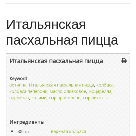
Итальянская
пасхальная пицца
Итальянская пасхальная пицца
Keyword
ветчина
,
Итальянская пасхальная пицца
,
колбаса
,
колбаса пеперони
,
масло оливковое
,
моцарелла
,
пармезан
,
салями
,
сыр проволоне
,
сыр рикотта
Ингредиенты
500
варёная колбаса
гр