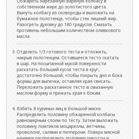
Обжарить нарезанную варёную колбасу в
собственном жире до золотистого цвета.
Вынуть колбасу из сковороды и выложить на
бумажное полотенце, чтобы стек лишний жир.
Разогреть духовку до 180 градусов. Смазать
противень небольшим количеством оливкового
масла.
Отделить 1/3 готового теста и отложить,
накрыв полотенцем. Оставшееся тесто скатать
в шар. На посыпанной мукой поверхности
раскатать больший кусок теста в круг,
достаточно большой, чтобы покрыть дно и бока
формы для выпечки, оставляя края свисать.
Переложить раскатанное тесто в смазанную
маслом форму и прижать края к бокам.
Взбить 8 куриных яиц в большой миске.
Распределить половину обжаренной колбасы
равномерным слоем по тесту. Затем выложить
половину ломтиков моцареллы, ветчины,
проволоне, салями и пепперони. Поверх мясной
начинки распределить половину рикотты и