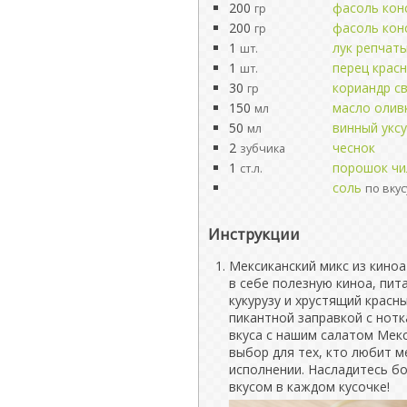
200
фасоль кон
гр
200
фасоль кон
гр
1
лук репчат
шт.
1
перец крас
шт.
30
кориандр с
гр
150
масло олив
мл
50
винный уксу
мл
2
чеснок
зубчика
1
порошок чи
ст.л.
соль
по вкус
Инструкции
Мексиканский микс из киноа
в себе полезную киноа, пит
кукурузу и хрустящий крас
пикантной заправкой с нотк
вкуса с нашим салатом Мекс
выбор для тех, кто любит м
исполнении. Насладитесь б
вкусом в каждом кусочке!