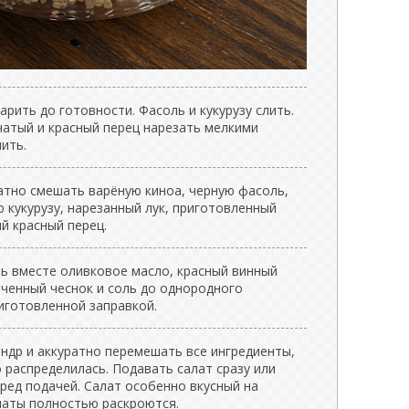
арить до готовности. Фасоль и кукурузу слить.
чатый и красный перец нарезать мелкими
ить.
атно смешать варёную киноа, черную фасоль,
 кукурузу, нарезанный лук, приготовленный
й красный перец.
ь вместе оливковое масло, красный винный
ьченный чеснок и соль до однородного
иготовленной заправкой.
ндр и аккуратно перемешать все ингредиенты,
 распределилась. Подавать салат сразу или
ред подачей. Салат особенно вкусный на
маты полностью раскроются.