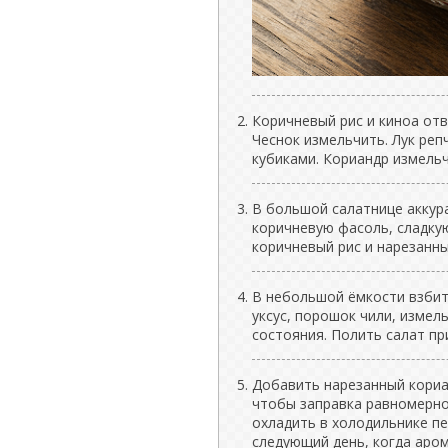
Коричневый рис и киноа отв
Чеснок измельчить. Лук реп
кубиками. Кориандр измельч
В большой салатнице аккур
коричневую фасоль, сладкую
коричневый рис и нарезанны
В небольшой ёмкости взбит
уксус, порошок чили, измел
состояния. Полить салат пр
Добавить нарезанный кориа
чтобы заправка равномерно
охладить в холодильнике пе
следующий день, когда аро