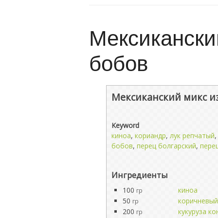
Мексиканский
бобов
Мексиканский микс из
Keyword
киноа
,
кориандр
,
лук репчатый
бобов
,
перец болгарский
,
пере
Ингредиенты
100
киноа
гр
50
коричневый
гр
200
кукуруза к
гр