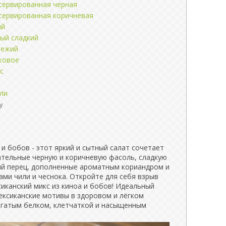
сервированная черная
сервированная коричневая
ый
ный сладкий
вежий
ковое
с
ли
у
 и бобов - этот яркий и сытный салат сочетает
ательные черную и коричневую фасоль, сладкую
ный перец, дополненные ароматным кориандром и
ами чили и чеснока. Откройте для себя взрыв
иканский микс из киноа и бобов! Идеальный
ексиканские мотивы в здоровом и лёгком
огатым белком, клетчаткой и насыщенным