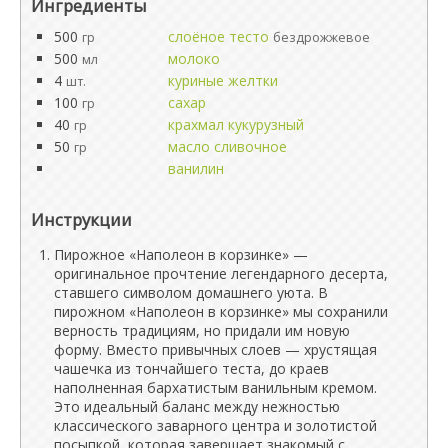
Ингредиенты
500
слоёное тесто
гр
бездрожжевое
500
молоко
мл
4
куриные желтки
шт.
100
сахар
гр
40
крахмал кукурузный
гр
50
масло сливочное
гр
ванилин
Инструкции
Пирожное «Наполеон в корзинке» —
оригинальное прочтение легендарного десерта,
ставшего символом домашнего уюта. В
пирожном «Наполеон в корзинке» мы сохранили
верность традициям, но придали им новую
форму. Вместо привычных слоев — хрустящая
чашечка из тончайшего теста, до краев
наполненная бархатистым ванильным кремом.
Это идеальный баланс между нежностью
классического заварного центра и золотистой
посыпкой, которая завершает знакомый с