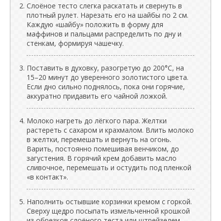
Слоёное тесто слегка раскатать и свернуть в
плотный рулет. Нарезать его на шайбы по 2 см.
Каждую «шайбу» положить в форму для
маффинов и пальцами распределить по дну и
стенкам, формируя чашечку.
Поставить в духовку, разогретую до 200°C, на
15–20 минут до уверенного золотистого цвета.
Если дно сильно поднялось, пока они горячие,
аккуратно придавить его чайной ложкой.
Молоко нагреть до лёгкого пара. Желтки
растереть с сахаром и крахмалом. Влить молоко
в желтки, перемешать и вернуть на огонь.
Варить, постоянно помешивая венчиком, до
загустения. В горячий крем добавить масло
сливочное, перемешать и остудить под пленкой
«в контакт».
Наполнить остывшие корзинки кремом с горкой.
Сверху щедро посыпать измельченной крошкой
из обрезков слоёного теста или штрейзелем.