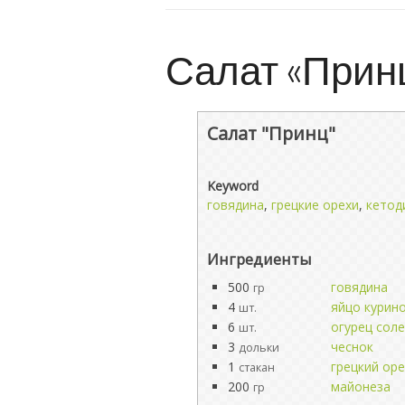
Салат «Прин
Салат "Принц"
Keyword
говядина
,
грецкие орехи
,
кетод
Ингредиенты
500
говядина
гр
4
яйцо курин
шт.
6
огурец сол
шт.
3
чеснок
дольки
1
грецкий оре
стакан
200
майонеза
гр