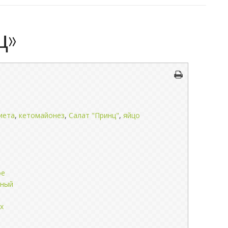
ц»
иета
,
кетомайонез
,
Салат "Принц"
,
яйцо
ое
еный
х