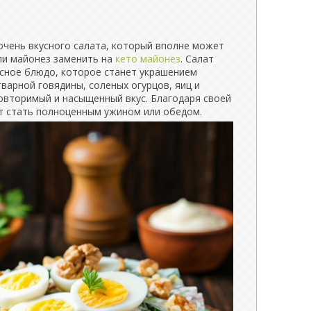
 очень вкусного салата, который вполне может
сли майонез заменить на
кето майонез
. Салат
усное блюдо, которое станет украшением
варной говядины, соленых огурцов, яиц и
повторимый и насыщенный вкус. Благодаря своей
т стать полноценным ужином или обедом.