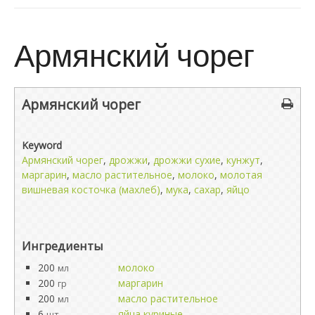
Армянский чорег
Армянский чорег
Keyword
Армянский чорег
,
дрожжи
,
дрожжи сухие
,
кунжут
,
маргарин
,
масло растительное
,
молоко
,
молотая
вишневая косточка (махлеб)
,
мука
,
сахар
,
яйцо
Ингредиенты
200
молоко
мл
200
маргарин
гр
200
масло растительное
мл
6
яйца куриные
шт.