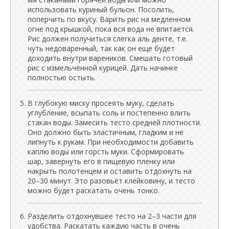
использовать куриный бульон. Посолить,
поперчить по вкусу. Варить рис на медленном
огне под крышкой, пока вся вода не впитается.
Рис должен получиться слегка аль денте, т.е.
чуть недоваренный, так как он еще будет
доходить внутри вареников. Смешать готовый
рис с измельчённой курицей. Дать начинке
полностью остыть.
В глубокую миску просеять муку, сделать
углубление, всыпать соль и постепенно влить
стакан воды. Замесить тесто средней плотности.
Оно должно быть эластичным, гладким и не
липнуть к рукам. При необходимости добавить
каплю воды или горсть муки. Сформировать
шар, завернуть его в пищевую пленку или
накрыть полотенцем и оставить отдохнуть на
20–30 минут. Это разовьёт клейковину, и тесто
можно будет раскатать очень тонко.
Разделить отдохнувшее тесто на 2–3 части для
удобства. Раскатать каждую часть в очень