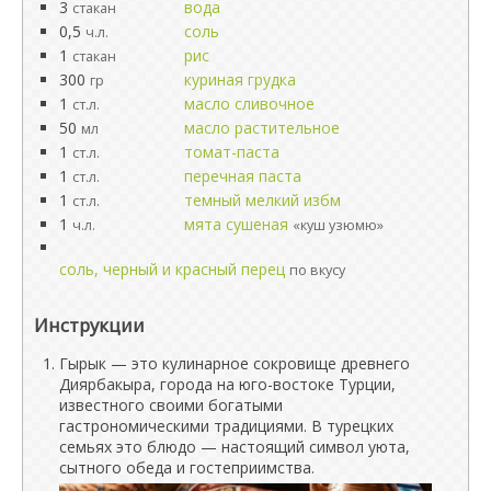
3
вода
стакан
0,5
соль
ч.л.
1
рис
стакан
300
куриная грудка
гр
1
масло сливочное
ст.л.
50
масло растительное
мл
1
томат-паста
ст.л.
1
перечная паста
ст.л.
1
темный мелкий избм
ст.л.
1
мята сушеная
ч.л.
«куш узюмю»
соль, черный и красный перец
по вкусу
Инструкции
Гырык — это кулинарное сокровище древнего
Диярбакыра, города на юго-востоке Турции,
известного своими богатыми
гастрономическими традициями. В турецких
семьях это блюдо — настоящий символ уюта,
сытного обеда и гостеприимства.