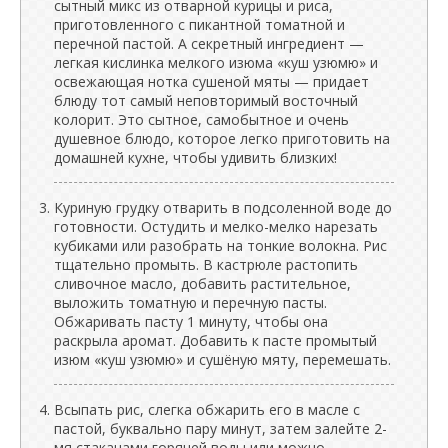
сытный микс из отварной курицы и риса,
приготовленного с пикантной томатной и
перечной пастой. А секретный ингредиент —
легкая кислинка мелкого изюма «куш узюмю» и
освежающая нотка сушеной мяты — придает
блюду тот самый неповторимый восточный
колорит. Это сытное, самобытное и очень
душевное блюдо, которое легко приготовить на
домашней кухне, чтобы удивить близких!
Куриную грудку отварить в подсоленной воде до
готовности. Остудить и мелко-мелко нарезать
кубиками или разобрать на тонкие волокна. Рис
тщательно промыть. В кастрюле растопить
сливочное масло, добавить растительное,
выложить томатную и перечную пасты.
Обжаривать пасту 1 минуту, чтобы она
раскрыла аромат. Добавить к пасте промытый
изюм «куш узюмю» и сушёную мяту, перемешать.
Всыпать рис, слегка обжарить его в масле с
пастой, буквально пару минут, затем залейте 2-
мя стаканами горячей воды или можно