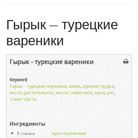
Гырык — турецкие
вареники
Гырык - турецкие вареники
Keyword
Гырык - турецкие вареники
,
изюм
,
куриная грудка
,
масло растительное
,
масло сливочное
,
мука
,
рис
,
томат-паста
Ингредиенты
3
мука пшеничная
стакана