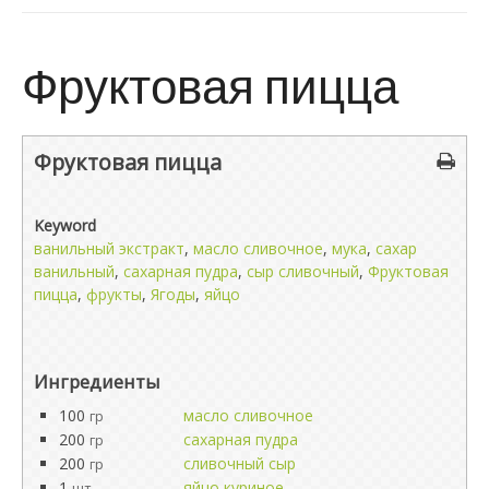
Фруктовая пицца
Фруктовая пицца
Keyword
ванильный экстракт
,
масло сливочное
,
мука
,
сахар
ванильный
,
сахарная пудра
,
сыр сливочный
,
Фруктовая
пицца
,
фрукты
,
Ягоды
,
яйцо
Ингредиенты
100
масло сливочное
гр
200
сахарная пудра
гр
200
сливочный сыр
гр
1
яйцо куриное
шт.