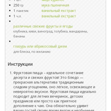
250
мука пшеничная
гр
1
ванильный екстракт
пакетик
1
ванильный екстракт
ч.л.
различные свежие фрукты и ягоды
клубника, киви, виноград, голубика, мандарины,
бананы
глазурь или абрикосовый джем
для блеска, по желанию
Инструкции
Фруктовая пицца – идеальное сочетание
десерта и свежих фруктов! Это блюдо —
прекрасная альтернатива традиционным
сладким угощениям, оно лёгкое, освежающее и
невероятно вкусное. Фруктовая пицца идеально
подходит для летних вечеринок, детских
праздников или просто как приятное
дополнение к чаю. Она обязательно удивит
ваших гостей своим ярким видом и необычным