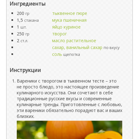
Ингредиенты
200
тыквенное пюре
гр
1,5
мука пшеничная
стакана
1
яйцо куриное
шт.
250
творог
гр
2
масло растительное
ст.л.
сахар, ванильный сахар
по вкусу
соль
щепотка
Инструкции
Вареники с творогом в тыквенном тесте – это
не просто блюдо, это настоящее произведение
кулинарного искусства. Они сочетают в себе
традиционные русские вкусы и современные
кулинарные тренды. Приготовленные с любовью,
эти вареники обязательно порадуют вас и ваших
близких.