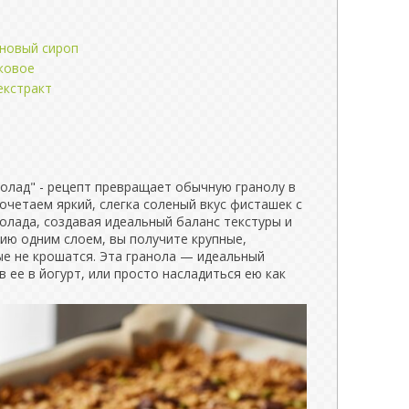
еновый сироп
ковое
екстракт
лад" - рецепт превращает обычную гранолу в
четаем яркий, слегка соленый вкус фисташек с
лада, создавая идеальный баланс текстуры и
ию одним слоем, вы получите крупные,
ые не крошатся. Эта гранола — идеальный
в ее в йогурт, или просто насладиться ею как