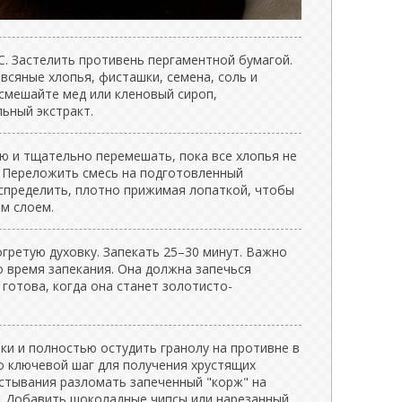
C. Застелить противень пергаментной бумагой.
всяные хлопья, фисташки, семена, соль и
 смешайте мед или кленовый сироп,
ьный экстракт.
ю и тщательно перемешать, пока все хлопья не
 Переложить смесь на подготовленный
спределить, плотно прижимая лопаткой, чтобы
м слоем.
гретую духовку. Запекать 25–30 минут. Важно
о время запекания. Она должна запечься
готова, когда она станет золотисто-
ки и полностью остудить гранолу на противне в
о ключевой шаг для получения хрустящих
остывания разломать запеченный "корж" на
. Добавить шоколадные чипсы или нарезанный