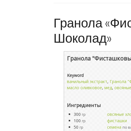
Гранола «Фи
Шоколад»
Гранола "Фисташков
Keyword
ванильный экстракт
,
Гранола "
масло оливковое
,
мед
,
овсяные
Ингредиенты
300
овсяные хл
гр
100
фисташки
гр
50
семена
гр
по в