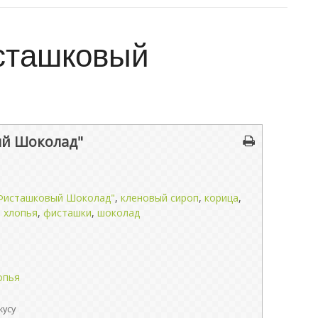
сташковый
ый Шоколад"
Фисташковый Шоколад"
,
кленовый сироп
,
корица
,
 хлопья
,
фисташки
,
шоколад
опья
кусу