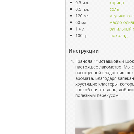
0,5
корица
ч.л.
0,5
соль
ч.л.
120
мед или кл
мл
60
масло олив
мл
1
ванильный 
ч.л.
100
шоколад
гр
Инструкции
Гранола "Фисташковый Шоко
настоящее лакомство. Мы со
насыщенной сладостью шоко
аромата. Благодаря запекан
хрустящие кластеры, котор
способ начать день, добави
полезным перекусом.