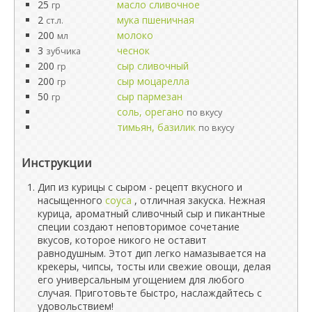
25
масло сливочное
гр
2
мука пшеничная
ст.л.
200
молоко
мл
3
чеснок
зубчика
200
сыр сливочный
гр
200
сыр моцарелла
гр
50
сыр пармезан
гр
соль, орегано
по вкусу
тимьян, базилик
по вкусу
Инструкции
Дип из курицы с сыром - рецепт вкусного и
насыщенного
соуса
, отличная закуска. Нежная
курица, ароматный сливочный сыр и пикантные
специи создают неповторимое сочетание
вкусов, которое никого не оставит
равнодушным. Этот дип легко намазывается на
крекеры, чипсы, тосты или свежие овощи, делая
его универсальным угощением для любого
случая. Приготовьте быстро, наслаждайтесь с
удовольствием!