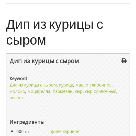
Дип из курицы с
сыром
Дип из курицы с сыром
Keyword
Дип из курицы с сыром
,
курица
,
масло сливочное
,
молоко
,
моцарелла
,
пармезан
,
сыр
,
сыр сливочный
,
чеснок
Ингредиенты
600
филе куриное
гр