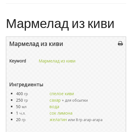
Мармелад из киви
Мармелад из киви
Keyword
Мармелад из киви
Ингредиенты
400
спелое киви
гр
250
сахар
гр
+ для обсыпки
50
вода
мл
1
сок лимона
ч.л.
20
желатин
гр
или 8 гр агар-агара