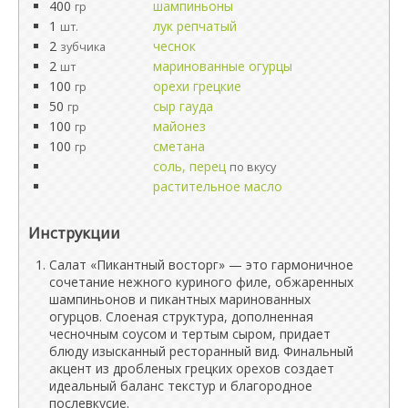
400
шампиньоны
гр
1
лук репчатый
шт.
2
чеснок
зубчика
2
маринованные огурцы
шт
100
орехи грецкие
гр
50
сыр гауда
гр
100
майонез
гр
100
сметана
гр
соль, перец
по вкусу
растительное масло
Инструкции
Салат «Пикантный восторг» — это гармоничное
сочетание нежного куриного филе, обжаренных
шампиньонов и пикантных маринованных
огурцов. Слоеная структура, дополненная
чесночным соусом и тертым сыром, придает
блюду изысканный ресторанный вид. Финальный
акцент из дробленых грецких орехов создает
идеальный баланс текстур и благородное
послевкусие.