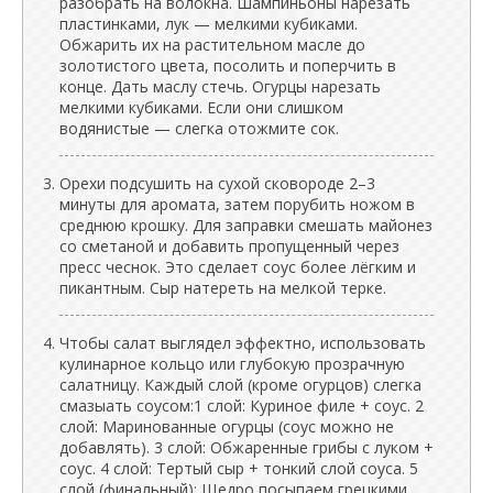
разобрать на волокна. Шампиньоны нарезать
пластинками, лук — мелкими кубиками.
Обжарить их на растительном масле до
золотистого цвета, посолить и поперчить в
конце. Дать маслу стечь. Огурцы нарезать
мелкими кубиками. Если они слишком
водянистые — слегка отожмите сок.
Орехи подсушить на сухой сковороде 2–3
минуты для аромата, затем порубить ножом в
среднюю крошку. Для заправки смешать майонез
со сметаной и добавить пропущенный через
пресс чеснок. Это сделает соус более лёгким и
пикантным. Сыр натереть на мелкой терке.
Чтобы салат выглядел эффектно, использовать
кулинарное кольцо или глубокую прозрачную
салатницу. Каждый слой (кроме огурцов) слегка
смазыать соусом:1 слой: Куриное филе + соус. 2
слой: Маринованные огурцы (соус можно не
добавлять). 3 слой: Обжаренные грибы с луком +
соус. 4 слой: Тертый сыр + тонкий слой соуса. 5
слой (финальный): Щедро посыпаем грецкими