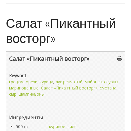
Салат «Пикантный
восторг»
Салат «Пикантный восторг»
Keyword
грецкие орехи
,
курица
,
лук репчатый
,
майонез
,
огурцы
маринованные
,
Салат «Пикантный восторг»
,
сметана
,
сыр
,
шампиньоны
Ингредиенты
500
куриное филе
гр