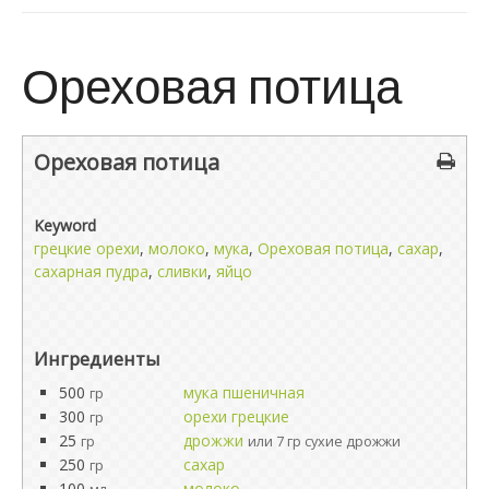
Ореховая потица
Ореховая потица
Keyword
грецкие орехи
,
молоко
,
мука
,
Ореховая потица
,
сахар
,
сахарная пудра
,
сливки
,
яйцо
Ингредиенты
500
мука пшеничная
гр
300
орехи грецкие
гр
25
дрожжи
гр
или 7 гр сухие дрожжи
250
сахар
гр
100
молоко