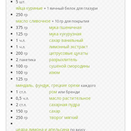
5
шт.
яйца куриные
+ 1 яичный белок для глазури
250
гр
масло сливочное
+ 10 гр для покрытия
375
мука пшеничная
гр
125
мука кукурузная
гр
1
сахар ванильный
ч.л.
1
лимонный экстракт
ч.л.
200
цитрусовые цукаты
гр
2
разрыхлитель
пакетика
100
сушёной смородины
гр
100
изюм
гр
125
гр
миндаль, фундук, грецкие орехи
каждого
1
ром
ст.л.
или бренди
0,5
масло растительное
ч.л.
2
сахарная пудра
ст.л.
150
сахар
гр
250
творог мягкий
гр
цедра лимона и апельсина
по вкусу