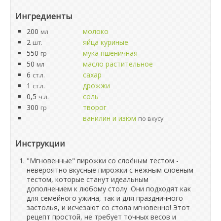
Ингредиенты
200
молоко
мл
2
яйца куриные
шт.
550
мука пшеничная
гр
50
масло растительное
мл
6
сахар
ст.л.
1
дрожжи
ст.л.
0,5
соль
ч.л.
300
творог
гр
ванилин и изюм
по вкусу
Инструкции
"Мгновенные" пирожки со слоёным тестом -
невероятно вкусные пирожки с нежным слоёным
тестом, которые станут идеальным
дополнением к любому столу. Они подходят как
для семейного ужина, так и для праздничного
застолья, и исчезают со стола мгновенно! Этот
рецепт простой, не требует точных весов и