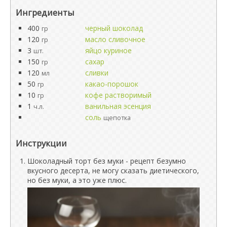
Ингредиенты
400
черный шоколад
гр
120
масло сливочное
гр
3
яйцо куриное
шт.
150
сахар
гр
120
сливки
мл
50
какао-порошок
гр
10
кофе растворимый
гр
1
ванильная эсенция
ч.л.
соль
щепотка
Инструкции
Шоколадный торт без муки - рецепт безумно
вкусного десерта, не могу сказать диетического,
но без муки, а это уже плюс.