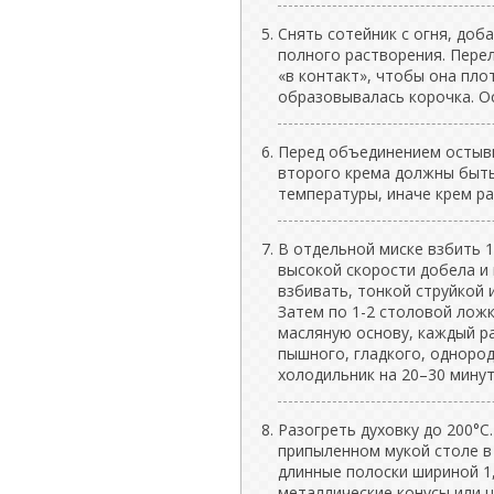
Снять сотейник с огня, доб
полного растворения. Пере
«в контакт», чтобы она пло
образовывалась корочка. О
Перед объединением остывш
второго крема должны быть
температуры, иначе крем ра
В отдельной миске взбить 1
высокой скорости добела и
взбивать, тонкой струйкой 
Затем по 1-2 столовой лож
масляную основу, каждый р
пышного, гладкого, однород
холодильник на 20–30 минут
Разогреть духовку до 200°C.
припыленном мукой столе в 
длинные полоски шириной 1,
металлические конусы или 