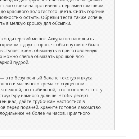
тт заготовки на противень с пергаментом швом
 до красивого золотистого цвета. Снять горячие
полностью остыть. Обрезки теста также испечь,
ть в мелкую крошку для обсыпки.
 кондитерский мешок. Аккуратно наполнить
 кремом с двух сторон, чтобы внутри не было
 выступает крем, обмакнуть в приготовленную
ю можно слегка обмазать крошкой всю
арной пудрой.
 это безупречный баланс текстур и вкуса.
рного и масляного крема со сгущенным
я нежной, но стабильной, что позволяет тесту
структуру намного дольше. Чтобы десерт
тенциал, дайте трубочкам настояться в
сов перед подачей. Храните готовое лакомство
лодильнике не более 48 часов. Приятного