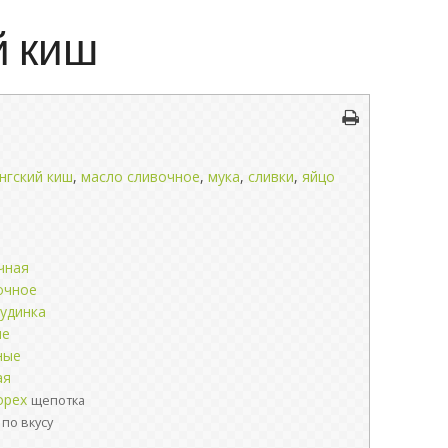
й киш
нгский киш
,
масло сливочное
,
мука
,
сливки
,
яйцо
чная
очное
рудинка
ые
ные
ая
орех
щепотка
по вкусу