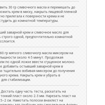
авить 30 гр сливочного масла и перемешать до
ложить крем в миску, накрыть пищевой пленкой
тно прилегала к поверхности крема и не
студить до комнатной температуры.
ий заварной крем и сливочное масло для
 строго одной, предпочтительно комнатной
сслоится.
60 гр мягкого сливочногр масла миксером на
 пышности около 4-5 минут. Продолжая
или по одной ложке ввести сгущенное молоко.
ке добавить остывший заварной крем в
аз тщательно взбивая миксером до получения
ного крема. Накрыть крем и убрать в
 для стабилизации.
 Достать одну часть теста, раскатать на
тонкий пласт около 2-3 мм. Нарезать пласт на
5–2 см. Намотать полоски внахлест на
цилиндры для трубочек или самодельные формы