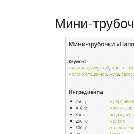
Мини-трубоч
Мини-трубочки «Нап
Keyword
крахмал кукурузный
,
масло сли
молоко сгущённое
,
мука
,
сахар
Ингредиенты
350
мука пшени
гр
410
масло слив
гр
3
яйца курин
шт.
250
молоко
мл
100
молоко сгу
гр