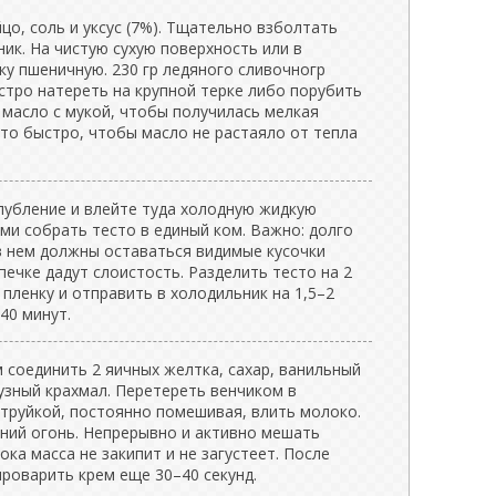
цо, соль и уксус (7%). Тщательно взболтать
ник. На чистую сухую поверхность или в
у пшеничную. 230 гр ледяного сливочногр
стро натереть на крупной терке либо порубить
масло с мукой, чтобы получилась мелкая
то быстро, чтобы масло не растаяло от тепла
лубление и влейте туда холодную жидкую
ми собрать тесто в единый ком. Важно: долго
в нем должны оставаться видимые кусочки
ечке дадут слоистость. Разделить тесто на 2
 пленку и отправить в холодильник на 1,5–2
40 минут.
 соединить 2 яичных желтка, сахар, ванильный
рузный крахмал. Перетереть венчиком в
струйкой, постоянно помешивая, влить молоко.
дний огонь. Непрерывно и активно мешать
ока масса не закипит и не загустеет. После
роварить крем еще 30–40 секунд.