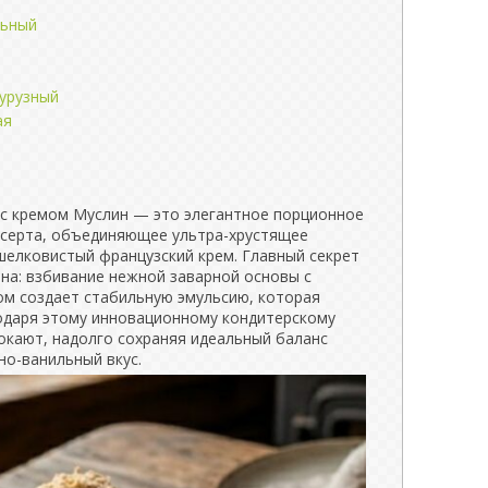
льный
курузный
ая
с кремом Муслин — это элегантное порционное
есерта, объединяющее ультра-хрустящее
шелковистый французский крем. Главный секрет
на: взбивание нежной заварной основы с
м создает стабильную эмульсию, которая
годаря этому инновационному кондитерскому
кают, надолго сохраняя идеальный баланс
но-ванильный вкус.