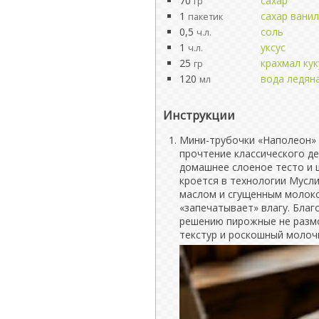
70
сахар
гр
1
сахар вани
пакетик
0,5
соль
ч.л.
1
уксус
ч.л.
25
крахмал ку
гр
120
вода ледян
мл
Инструкции
Мини-трубочки «Наполеон» 
прочтение классического д
домашнее слоеное тесто и 
кроется в технологии Мусли
маслом и сгущенным молоко
«запечатывает» влагу. Бла
решению пирожные не размо
текстур и роскошный молоч