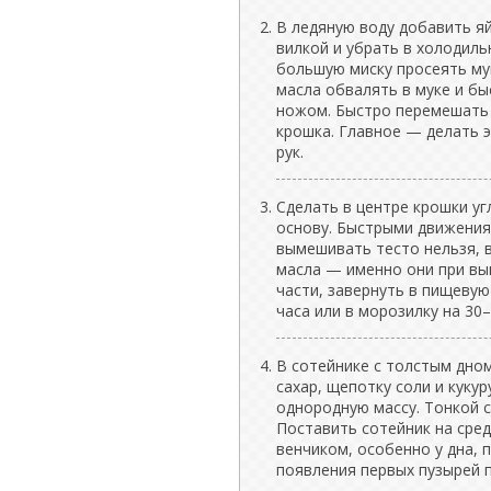
В ледяную воду добавить яй
вилкой и убрать в холодиль
большую миску просеять мук
масла обвалять в муке и бы
ножом. Быстро перемешать 
крошка. Главное — делать э
рук.
Сделать в центре крошки уг
основу. Быстрыми движения
вымешивать тесто нельзя, 
масла — именно они при вып
части, завернуть в пищевую
часа или в морозилку на 30–
В сотейнике с толстым дном
сахар, щепотку соли и куку
однородную массу. Тонкой 
Поставить сотейник на сре
венчиком, особенно у дна, п
появления первых пузырей п