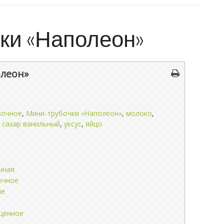
ки «Наполеон»
олеон»
вочное
,
Мини-трубочки «Наполеон»
,
молоко
,
,
сахар ванильный
,
уксус
,
яйцо
чная
очное
ые
щённое