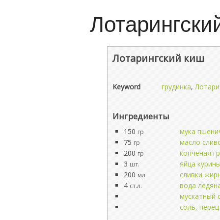
Лотарингски
Лотарингский киш
Keyword
грудинка
,
Лотари
Ингредиенты
150
мука пшени
гр
75
масло слив
гр
200
копчёная г
гр
3
яйца курин
шт.
200
сливки жир
мл
4
вода ледян
ст.л.
мускатный 
соль, перец