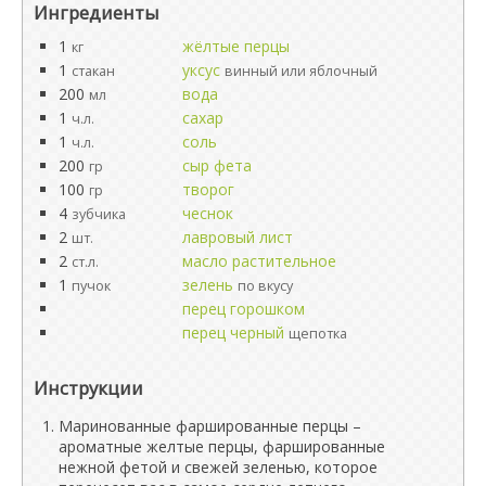
Ингредиенты
1
жёлтые перцы
кг
1
уксус
стакан
винный или яблочный
200
вода
мл
1
сахар
ч.л.
1
соль
ч.л.
200
сыр фета
гр
100
творог
гр
4
чеснок
зубчика
2
лавровый лист
шт.
2
масло растительное
ст.л.
1
зелень
пучок
по вкусу
перец горошком
перец черный
щепотка
Инструкции
Маринованные фаршированные перцы –
ароматные желтые перцы, фаршированные
нежной фетой и свежей зеленью, которое