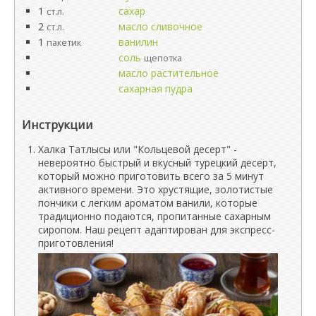
1
сахар
ст.л.
2
масло сливочное
ст.л.
1
ванилин
пакетик
соль
щепотка
масло растительное
сахарная пудра
Инструкции
Халка Татлысы или "Кольцевой десерт" -
невероятно быстрый и вкусный турецкий десерт,
который можно приготовить всего за 5 минут
активного времени. Это хрустящие, золотистые
пончики с легким ароматом ванили, которые
традиционно подаются, пропитанные сахарным
сиропом. Наш рецепт адаптирован для экспресс-
приготовления!