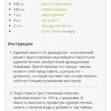
100
масло сливочное
гр
100
сливки жирные
мл
1
яйцо куриное
шт.
4
лук шалот
шт.
2
бренди или виски
ст.л.
соль, перец
по вкусу
Инструкции
Куриный паштет по-французски - классический
рецепт приготовления вкуснейшего паштета из
куриной печени, изобретёный французскими
поварами. Приготовление его проще, чем вы
можете себе представить, а результат –
деликатес, который заставит вас почувствовать
себя настоящим кулинарным мастером.
Подготовить три стеклянных баночки
приблизительно по 150 гр с крышками. В
ёмкость выложить промытую куриную печень,
залить стаканом воды и добавить три чайных