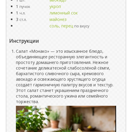
шт.
1
укроп
пучок
1
лимонный сок
ч.л.
3
майонез
ст.л.
соль, перец
по вкусу
Инструкции
Салат «Монако» — это изысканное блюдо,
объединяющее ресторанную элегантность и
простоту домашнего приготовления. Нежное
сочетание деликатесной слабосолёной сёмги,
бархатистого сливочного сыра, кремового
авокадо и освежающего хрустящего огурца
создаёт гармоничную палитру вкусов и текстур.
Этот салат станет украшением праздничного
стола, романтического ужина или семейного
торжества.