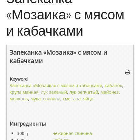
«Мозаика» с мясом
и кабачками
Запеканка «Мозаика» с мясом и
кабачками
Keyword
Запеканка «Мозаика» с мясом и кабачками
,
кабачок
,
крупа манная
,
лук зелёный
,
лук репчатый
,
майонез
,
морковь
,
мука
,
свинина
,
сметана
,
яйцо
Ингредиенты
300
нежирная свинина
гр