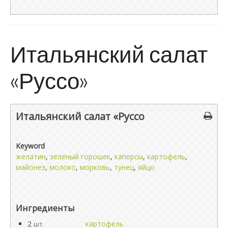
Итальянский салат
«Руссо»
Итальянский салат «Руссо
Keyword
желатин
,
зелёный горошек
,
каперсы
,
картофель
,
майонез
,
молоко
,
морковь
,
тунец
,
яйцо
Ингредиенты
2
картофель
шт.