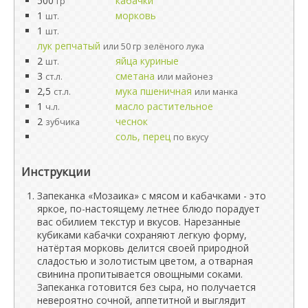
500
кабачки
гр
1
морковь
шт.
1
шт.
лук репчатый
или 50 гр зелёного лука
2
яйца куриные
шт.
3
сметана
ст.л.
или майонез
2,5
мука пшеничная
ст.л.
или манка
1
масло растительное
ч.л.
2
чеснок
зубчика
соль, перец
по вкусу
Инструкции
Запеканка «Мозаика» с мясом и кабачками - это
яркое, по-настоящему летнее блюдо порадует
вас обилием текстур и вкусов. Нарезанные
кубиками кабачки сохраняют легкую форму,
натёртая морковь делится своей природной
сладостью и золотистым цветом, а отварная
свинина пропитывается овощными соками.
Запеканка готовится без сыра, но получается
невероятно сочной, аппетитной и выглядит