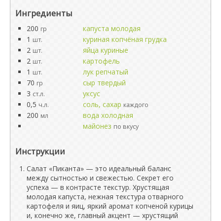
Ингредиенты
200
капуста молодая
гр
1
куриная копчёная грудка
шт.
2
яйца куриные
шт.
2
картофель
шт.
1
лук репчатый
шт.
70
сыр твердый
гр
3
уксус
ст.л.
0,5
соль, сахар
ч.л.
каждого
200
вода холодная
мл
майонез
по вкусу
Инструкции
Салат «Пиканта» — это идеальный баланс
между сытностью и свежестью. Секрет его
успеха — в контрасте текстур. Хрустящая
молодая капуста, нежная текстура отварного
картофеля и яиц, яркий аромат копченой курицы
и, конечно же, главный акцент — хрустящий