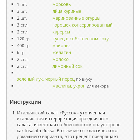
1
морковь
шт.
3
яйца куриные
шт.
2
маринованные огурцы
шт.
3
горошек консервированный
ст.л.
2
карерсы
ст.л.
120
тунец в собственном соку
гр
400
майонез
гр
6
желатин
гр
2
молоко
ст.л.
2
лимонный сок
ст.л.
зелёный лук, черный перец
по вкусу
маслины, укроп
для декора
Инструкции
Итальянский салат «Руссо» - утонченная
итальянская интерпретация праздничного
салата, известная на Апеннинском полуострове
как Insalata Russa. В отличие от классического
домашнего варианта, этот рецепт превращает