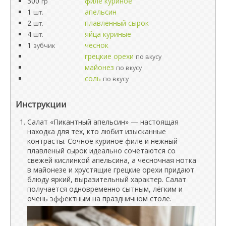
300
филе куриное
гр
1
апельсин
шт.
2
плавленный сырок
шт.
4
яйца куриные
шт.
1
чеснок
зубчик
грецкие орехи
по вкусу
майонез
по вкусу
соль
по вкусу
Инструкции
Салат «Пикантный апельсин» — настоящая
находка для тех, кто любит изысканные
контрасты. Сочное куриное филе и нежный
плавленый сырок идеально сочетаются со
свежей кислинкой апельсина, а чесночная нотка
в майонезе и хрустящие грецкие орехи придают
блюду яркий, выразительный характер. Салат
получается одновременно сытным, лёгким и
очень эффектным на праздничном столе.