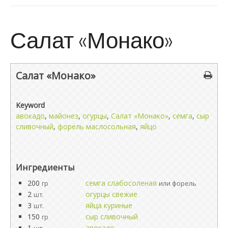
Салат «Монако»
Салат «Монако»
Keyword
авокадо
,
майонез
,
огурцы
,
Салат «Монако»
,
семга
,
сыр
сливочный
,
форель маслосольная
,
яйцо
Ингредиенты
200
семга слабосоленая
гр
или форель
2
огурцы свежие
шт.
3
яйца куриные
шт.
150
сыр сливочный
гр
1
авокадо