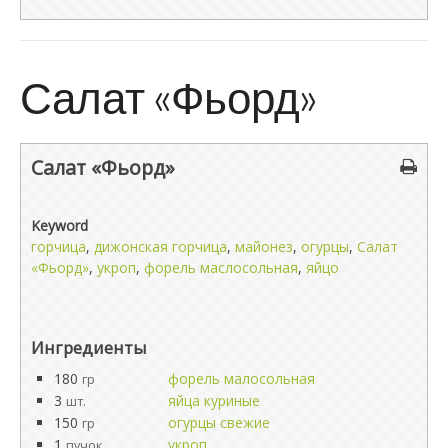
Салат «Фьорд»
Салат «Фьорд»
Keyword
горчица
,
дижонская горчица
,
майонез
,
огурцы
,
Салат
«Фьорд»
,
укроп
,
форель маслосольная
,
яйцо
Ингредиенты
180
форель малосольная
гр
3
яйца куриные
шт.
150
огурцы свежие
гр
1
укроп
пучок