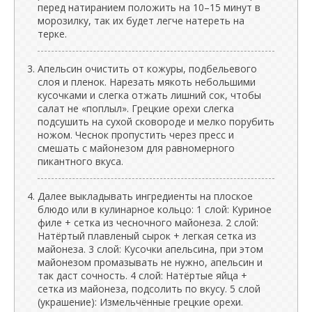
перед натиранием положить на 10–15 минут в
морозилку, так их будет легче натереть на
терке.
Апельсин очистить от кожуры, подбельевого
слоя и пленок. Нарезать мякоть небольшими
кусочками и слегка отжать лишний сок, чтобы
салат не «поплыл». Грецкие орехи слегка
подсушить на сухой сковороде и мелко порубить
ножом. Чеснок пропустить через пресс и
смешать с майонезом для равномерного
пикантного вкуса.
Далее выкладывать ингредиенты на плоское
блюдо или в кулинарное кольцо: 1 слой: Куриное
филе + сетка из чесночного майонеза. 2 слой:
Натёртый плавленый сырок + легкая сетка из
майонеза. 3 слой: Кусочки апельсина, при этом
майонезом промазывать не нужно, апельсин и
так даст сочность. 4 слой: Натёртые яйца +
сетка из майонеза, подсолить по вкусу. 5 слой
(украшение): Измельчённые грецкие орехи.