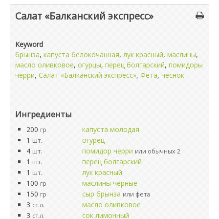
Салат «Балканский экспресс»
Keyword
брынза
,
капуста белокочанная
,
лук красный
,
маслины
,
масло оливковое
,
огурцы
,
перец болгарский
,
помидоры
черри
,
Салат «Балканский экспресс»
,
Фета
,
чеснок
Ингредиенты
200
капуста молодая
гр
1
огурец
шт.
4
помидор черри
шт.
или обычных 2
1
перец болгарский
шт.
1
лук красный
шт.
100
маслины чёрные
гр
150
сыр брынза
гр
или фета
3
масло оливковое
ст.л.
3
сок лимонный
ст.л.