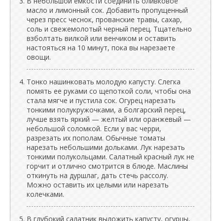
В небольшой емкости соединить оливковое
масло и лимонный сок. Добавить пропущенный
через пресс чеснок, прованские травы, сахар,
соль и свежемолотый черный перец. Тщательно
взболтать вилкой или венчиком и оставить
настояться на 10 минут, пока вы нарезаете
овощи.
Тонко нашинковать молодую капусту. Слегка
помять ее руками со щепоткой соли, чтобы она
стала мягче и пустила сок. Огурец нарезать
тонкими полукружочками, а болгарский перец,
лучше взять яркий — желтый или оранжевый —
небольшой соломкой. Если у вас черри,
разрезать их пополам. Обычные томаты
нарезать небольшими дольками. Лук нарезать
тонкими полукольцами. Салатный красный лук не
горчит и отлично смотрится в блюде. Маслины
откинуть на дуршлаг, дать стечь рассолу.
Можно оставить их целыми или нарезать
колечками.
В глубокий салатник выложить капусту, огурцы,