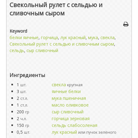
Свекольный рулет с сельдью и
сливочным сыром
Keyword
белки яичные
,
горчица
,
лук красный
,
мука
,
свекла
,
Свекольный рулет с сельдью и сливочным сыром
,
сельдь
,
сыр сливочный
Ингредиенты
1
свекла
шт.
крупная
3
яичные белки
шт.
2
мука пшеничная
ст.л.
1
масло оливковое
ст.л.
200
сыр сливочный
гр
2
горчица зерновая
ч.л.
150
сельдь слабосоленая
гр
0,5
лук красный
шт.
или пучок зелёного