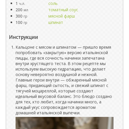
1
соль
ч.л.
200
томатный соус
мл
300
мясной фарш
гр
100
шпинат
гр
Инструкции
Кальцоне с мясом и шпинатом — пришло время
попробовать «закрытую» версию итальянской
пиццы, где вся сочность начинки запечатана
внутри хрустящего теста. В этом рецепте мы
используем высокую гидратацию, что делает
основу невероятно воздушной и нежной.
Главные герои внутри — обжаренный мясной
фарш, придающий сытость, и свежий шпинат с
тягучей моцареллой, которые создают
идеальный вкусовой баланс. Это блюдо создано
для тех, кто любит, когда начинки много, а
каждый укус сопровождается ароматом
домашней итальянской выпечки.