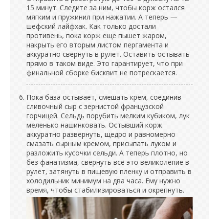
15 минут. Следите за ним, чтобы корж остался
мягким и пружинил при нажатии. А теперь —
шефский лайфхак. Как только достали
противень, пока корж еще пышет жаром,
накрыть его вторым листом пергамента и
аккуратно свернуть в рулет. Оставить остывать
прямо в таком виде. Это гарантирует, что при
финальной сборке бисквит не потрескается.
Пока база остывает, смешать крем, соединив
сливочный сыр с зернистой французской
горчицей. Сельдь порубить мелким кубиком, лук
меленько нашинковать. Остывший корж
аккуратно развернуть, щедро и равномерно
смазать сырным кремом, присыпать луком и
разложить кусочки сельди. А теперь плотно, но
без фанатизма, свернуть всё это великолепие в
рулет, затянуть в пищевую пленку и отправить в
холодильник минимум на два часа. Ему нужно
время, чтобы стабилизироваться и окрепнуть.