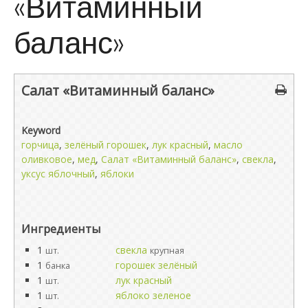
«Витаминный
баланс»
Салат «Витаминный баланс»
Keyword
горчица
,
зелёный горошек
,
лук красный
,
масло
оливковое
,
мед
,
Салат «Витаминный баланс»
,
свекла
,
уксус яблочный
,
яблоки
Ингредиенты
1
свекла
шт.
крупная
1
горошек зелёный
банка
1
лук красный
шт.
1
яблоко зеленое
шт.