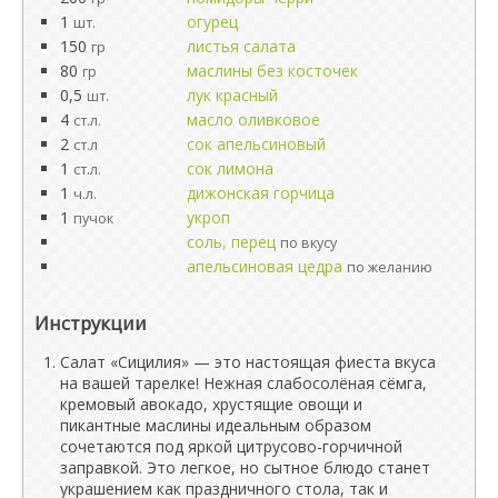
1
огурец
шт.
150
листья салата
гр
80
маслины без косточек
гр
0,5
лук красный
шт.
4
масло оливковое
ст.л.
2
сок апельсиновый
ст.л
1
сок лимона
ст.л.
1
дижонская горчица
ч.л.
1
укроп
пучок
соль, перец
по вкусу
апельсиновая цедра
по желанию
Инструкции
Салат «Сицилия» — это настоящая фиеста вкуса
на вашей тарелке! Нежная слабосолёная сёмга,
кремовый авокадо, хрустящие овощи и
пикантные маслины идеальным образом
сочетаются под яркой цитрусово-горчичной
заправкой. Это легкое, но сытное блюдо станет
украшением как праздничного стола, так и