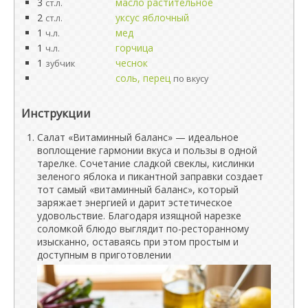
3
масло растительное
ст.л.
2
уксус яблочный
ст.л.
1
мед
ч.л.
1
горчица
ч.л.
1
чеснок
зубчик
соль, перец
по вкусу
Инструкции
Салат «Витаминный баланс» — идеальное
воплощение гармонии вкуса и пользы в одной
тарелке. Сочетание сладкой свеклы, кислинки
зеленого яблока и пикантной заправки создает
тот самый «витаминный баланс», который
заряжает энергией и дарит эстетическое
удовольствие. Благодаря изящной нарезке
соломкой блюдо выглядит по-ресторанному
изысканно, оставаясь при этом простым и
доступным в приготовлении