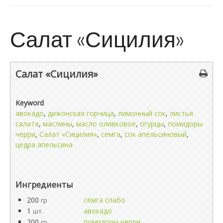
Салат «Сицилия»
Салат «Сицилия»
Keyword
авокадо
,
дижонская горчица
,
лимонный сок
,
листья
салата
,
маслины
,
масло оливковое
,
огурцы
,
помидоры
черри
,
Салат «Сицилия»
,
семга
,
сок апельсиновый
,
цедра апельсина
Ингредиенты
200
сёмга слабо
гр
1
авокадо
шт.
200
помидоры черри
гр