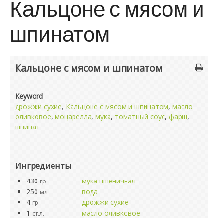
Кальцоне с мясом и
шпинатом
Кальцоне с мясом и шпинатом
Keyword
дрожжи сухие
,
Кальцоне с мясом и шпинатом
,
масло
оливковое
,
моцарелла
,
мука
,
томатный соус
,
фарш
,
шпинат
Ингредиенты
430
мука пшеничная
гр
250
вода
мл
4
дрожжи сухие
гр
1
масло оливковое
ст.л.