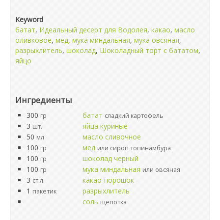
Keyword
батат
,
Идеальный десерт для Водолея
,
какао
,
масло
оливковое
,
мед
,
мука миндальная
,
мука овсяная
,
разрыхлитель
,
шоколад
,
Шоколадный торт с бататом
,
яйцо
Ингредиенты
300
батат
гр
сладкий картофель
3
яйца куриные
шт.
50
масло сливочное
мл
100
мед
гр
или сироп топинамбура
100
шоколад черный
гр
100
мука миндальная
гр
или овсяная
3
какао-порошок
ст.л.
1
разрыхлитель
пакетик
соль
щепотка