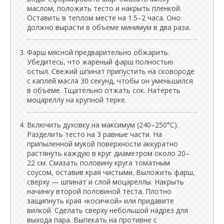
маслом, положить тесто и накрыть пленкой.
Оставить в теплом месте на 1.5–2 часа. Оно
должно вырасти в объеме минимум в два раза.
Фарш мясной предварительно обжарить.
Убедитесь, что жареный фарш полностью
остыл. Свежий шпинат припустить на сковороде
с каплей масла 30 секунд, чтобы он уменьшился
в объеме. Тщательно отжать сок. Натереть
моцареллу на крупной терке.
Включить духовку на максимум (240–250°C).
Разделить тесто на 3 равные части. На
припыленной мукой поверхности аккуратно
растянуть каждую в круг диаметром около 20–
22 см. Смазать половину круга томатным
соусом, оставив края чистыми. Выложить фарш,
сверху — шпинат и слой моцареллы. Накрыть
начинку второй половиной теста. Плотно
защипнуть края «косичкой» или придавите
вилкой. Сделать сверху небольшой надрез для
выхода пара. Выпекать на противне с