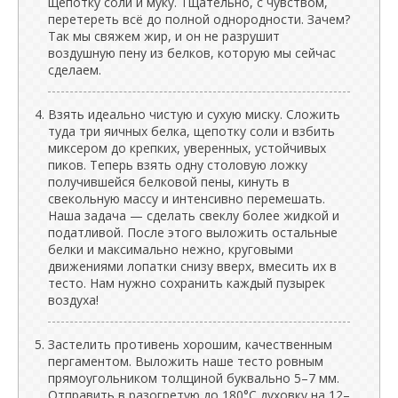
щепотку соли и муку. Тщательно, с чувством,
перетереть всё до полной однородности. Зачем?
Так мы свяжем жир, и он не разрушит
воздушную пену из белков, которую мы сейчас
сделаем.
Взять идеально чистую и сухую миску. Сложить
туда три яичных белка, щепотку соли и взбить
миксером до крепких, уверенных, устойчивых
пиков. Теперь взять одну столовую ложку
получившейся белковой пены, кинуть в
свекольную массу и интенсивно перемешать.
Наша задача — сделать свеклу более жидкой и
податливой. После этого выложить остальные
белки и максимально нежно, круговыми
движениями лопатки снизу вверх, вмесить их в
тесто. Нам нужно сохранить каждый пузырек
воздуха!
Застелить противень хорошим, качественным
пергаментом. Выложить наше тесто ровным
прямоугольником толщиной буквально 5–7 мм.
Отправить в разогретую до 180°C духовку на 12–