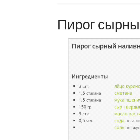
Пирог сырны
Пирог сырный налив
Ингредиенты
3
яйцо курин
шт.
1,5
сметана
стакана
1,5
мука пшени
стакана
150
сыр тверды
гр
3
масло раст
ст.л.
0,5
сода
ч.л.
погаси
соль
по вкус