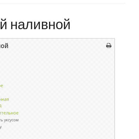
й наливной
ной
ое
чная
й
ительное
ть уксусом
у