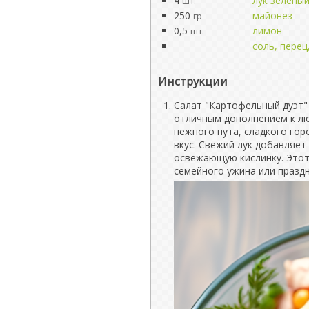
4
лук зелены
шт.
250
майонез
гр
0,5
лимон
шт.
соль, перец
Инструкции
Салат "Картофельный дуэт" 
отличным дополнением к лю
нежного нута, сладкого го
вкус. Свежий лук добавляет
освежающую кислинку. Этот
семейного ужина или праздн