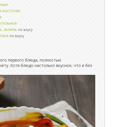
еные
з косточек
а
ительное
и, зелень
по вкусу
етана
по вкусу
ного первого блюда, полностью
ету. Хотя блюдо настолько вкусное, что и без