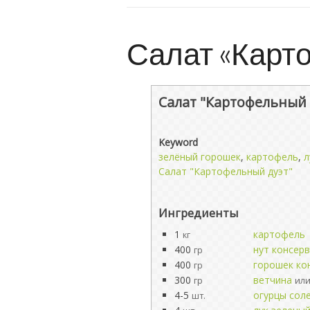
Салат «Карт
Салат "Картофельный 
Keyword
зелёный горошек
,
картофель
,
л
Салат "Картофельный дуэт"
Ингредиенты
1
картофель
кг
400
нут консер
гр
400
горошек ко
гр
300
ветчина
гр
или
4-5
огурцы сол
шт.