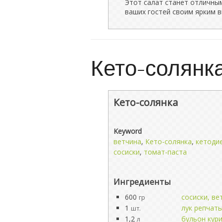
Этот салат станет отличны
ваших гостей своим ярким в
Кето-солянк
Кето-солянка
Keyword
ветчина
,
Кето-солянка
,
кетоди
сосиски
,
томат-паста
Ингредиенты
600
сосиски, ве
гр
1
лук репчат
шт.
1,2
бульон кур
л