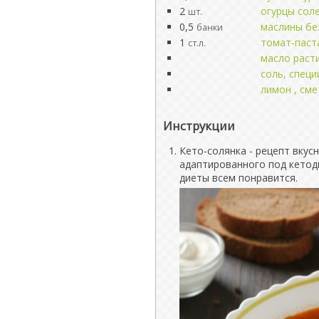
2
огурцы сол
шт.
0,5
маслины бе
банки
1
томат-паст
ст.л.
масло раст
соль, специ
лимон , см
Инструкции
Кето-солянка - рецепт вкус
адаптированного под кетоди
диеты всем понравится.