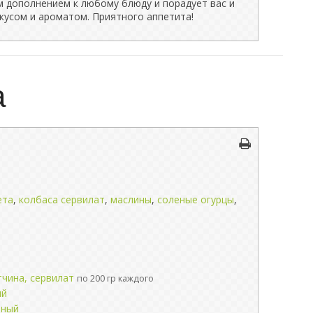
м дополнением к любому блюду и порадует вас и
кусом и ароматом. Приятного аппетита!
а
ета
,
колбаса сервилат
,
маслины
,
соленые огурцы
,
тчина, сервилат
по 200 гр каждого
ый
иный