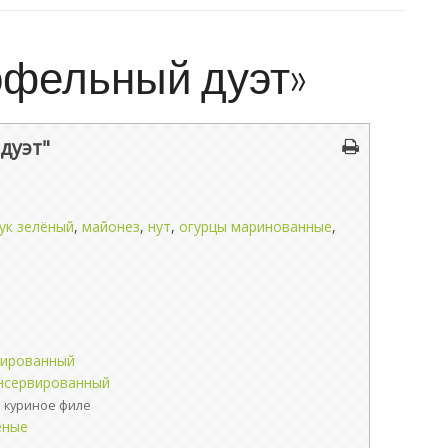
офельный дуэт»
дуэт"
ук зелёный
,
майонез
,
нут
,
огурцы маринованные
,
вированный
нсервированный
 куриное филе
еные