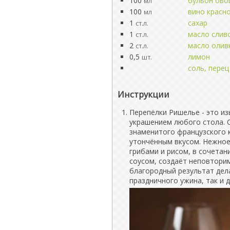
100
бульон ов
мл
100
вино красн
мл
1
сахар
ст.л.
1
масло слив
ст.л.
2
масло олив
ст.л.
0,5
лимон
шт.
соль, перец
Инструкции
Перепёлки Ришелье - это и
украшением любого стола. С
знаменитого французского 
утончённым вкусом. Нежно
грибами и рисом, в сочета
соусом, создаёт неповтори
благородный результат дел
праздничного ужина, так и 