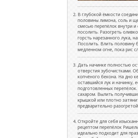
В глубокой ёмкости соедин
половины лимона, соль и щ
смесью перепёлок внутри и 
посолить. Разогреть оливк
горсть нарезанного лука, н
Посолить. Влить половину 
медленном огне, пока рис сл
Дать начинке полностью ос
отверстия зубочистками. О
копчёного бекона. На дно 
оставшийся лук и начинку, 
подготовленных перепёлок.
сахаром. Вылить получивши
крышкой или плотно затяни
предварительно разогретой 
Откройте для себя изысканн
рецептом перепёлок Ришель
идеально подходит для пра