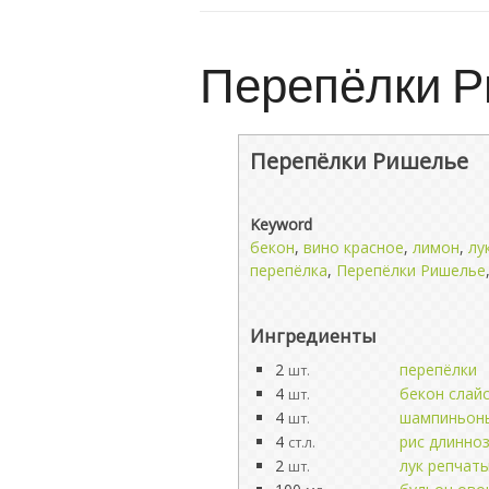
Перепёлки 
Перепёлки Ришелье
Keyword
бекон
,
вино красное
,
лимон
,
лу
перепёлка
,
Перепёлки Ришелье
Ингредиенты
2
перепёлки
шт.
4
бекон слай
шт.
4
шампиньон
шт.
4
рис длинно
ст.л.
2
лук репчат
шт.