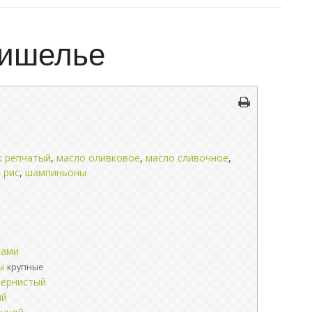
Ришелье
к репчатый
,
масло оливковое
,
масло сливочное
,
,
рис
,
шампиньоны
сами
ы
крупные
зернистый
ый