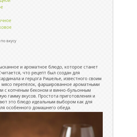
ощной
ое
очное
ковое
по вкусу
зысканное и ароматное блюдо, которое станет
читается, что рецепт был создан для
кардинала и герцога Ришелье, известного своим
е мясо перепёлок, фаршированное ароматными
нии с копчёным беконом и винно-бульонным
мую гамму вкусов. Простота приготовления и
ают это блюдо идеальным выбором как для
для особенного домашнего обеда.