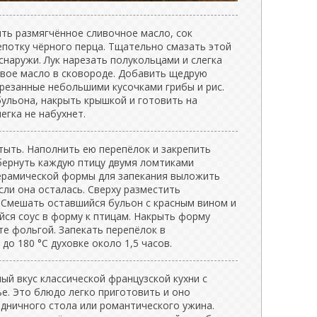
ить размягчённое сливочное масло, сок
епотку чёрного перца. Тщательно смазать этой
снаружи. Лук нарезать полукольцами и слегка
овое масло в сковороде. Добавить щедрую
арезанные небольшими кусочками грибы и рис.
бульона, накрыть крышкой и готовить на
егка не набухнет.
тыть. Наполнить ею перепёлок и закрепить
бернуть каждую птицу двумя ломтиками
керамической формы для запекания выложить
если она осталась. Сверху разместить
 Смешать оставшийся бульон с красным вином и
йся соус в форму к птицам. Накрыть форму
те фольгой. Запекать перепёлок в
до 180 °C духовке около 1,5 часов.
ый вкус классической французской кухни с
е. Это блюдо легко приготовить и оно
здничного стола или романтического ужина.