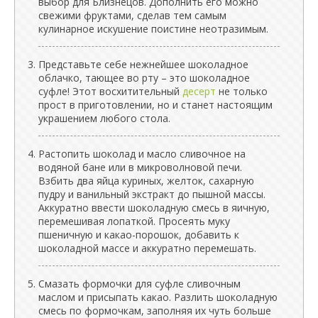
выбор для Близнецов. Дополнить его можно
свежими фруктами, сделав тем самым
кулинарное искушение поистине неотразимым.
Представьте себе нежнейшее шоколадное
облачко, тающее во рту – это шоколадное
суфле! Этот восхитительный
десерт
не только
прост в приготовлении, но и станет настоящим
украшением любого стола.
Растопить шоколад и масло сливочное на
водяной бане или в микроволновой печи.
Взбить два яйца куриных, желток, сахарную
пудру и ванильный экстракт до пышной массы.
Аккуратно ввести шоколадную смесь в яичную,
перемешивая лопаткой. Просеять муку
пшеничную и какао-порошок, добавить к
шоколадной массе и аккуратно перемешать.
Смазать формочки для суфле сливочным
маслом и присыпать какао. Разлить шоколадную
смесь по формочкам, заполняя их чуть больше