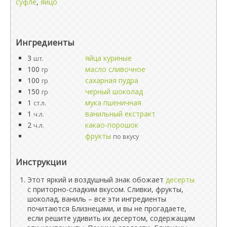
суфле
,
яйцо
Ингредиенты
3
яйца куриные
шт.
100
масло сливочное
гр
100
сахарная пудра
гр
150
черный шоколад
гр
1
мука пшеничная
ст.л.
1
ванильный екстракт
ч.л.
2
какао-порошок
ч.л.
фрукты
по вкусу
Инструкции
Этот яркий и воздушный знак обожает
десерты
с приторно-сладким вкусом. Сливки, фрукты,
шоколад, ваниль – все эти ингредиенты
почитаются Близнецами, и вы не прогадаете,
если решите удивить их десертом, содержащим