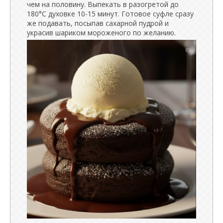
чем на половину. Выпекать в разогретой до
180°C духовке 10-15 минут. Готовое суфле сразу
же подавать, посыпав сахарной пудрой и
украсив шариком мороженого по желанию.