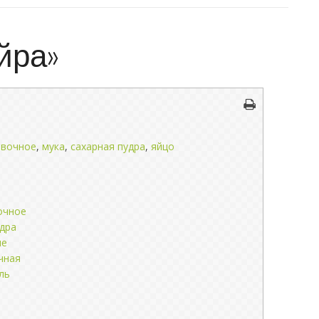
йра»
ивочное
,
мука
,
сахарная пудра
,
яйцо
очное
удра
ые
чная
ль