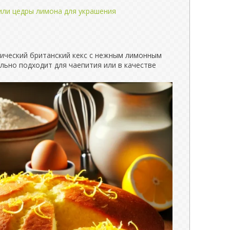
 или цедры лимона для украшения
сический британский кекс с нежным лимонным
льно подходит для чаепития или в качестве