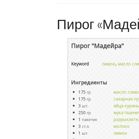
Пирог «Маде
Пирог "Мадейра"
Keyword
лимон
,
масло сл
Ингредиенты
175
масло слив
гр
175
сахарная п
гр
3
яйца курин
шт.
250
мука пшени
гр
1
разрыхлите
пакетик
3
молоко
ст.л.
1
лимон
шт.