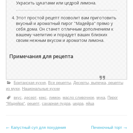
Украсить цукатами или цедрой лимона.
Этот простой рецепт позволит вам приготовить
вкусный и ароматный пирог "Мадейра" прямо у
себя дома. Он станет отличным дополнением к
вашему чаепитию и порадует ваших близких
своим нежным вкусом и ароматом лимона.
Примечания для рецепта
Британская кухня
Все рецепты
Десерты, выпечка, рецепты
из муки
Национальные кухни
вкус
десерт
кекс
лимон
масло сливочное
мука
Пирог
"Мадейра"
рецепт
сахарная пудра
цедра
яйца
Н
←
Капустный суп для похудения
Печеночный торт
→