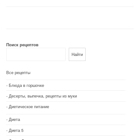
а
в
и
г
Поиск рецептов
а
Найти
ц
и
Все рецепты
я
Блюда в горшочке
п
Десерты, выпечка, рецепты из муки
о
Диетическое питание
з
Диета
а
Диета 5