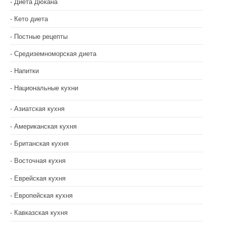
п
Диета Дюкана
и
Кето диета
с
Постные рецепты
Средиземноморская диета
я
Напитки
м
Национальные кухни
Азиатская кухня
Американская кухня
Британская кухня
Восточная кухня
Еврейская кухня
Европейская кухня
Кавказская кухня