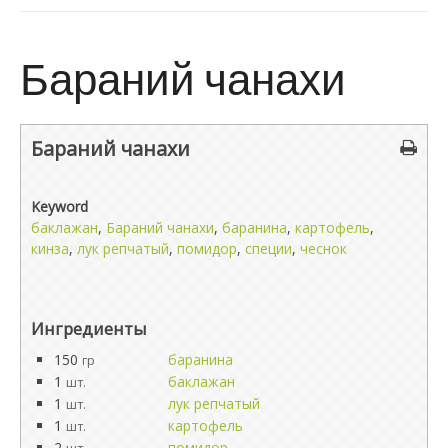
Бараний чанахи
Бараний чанахи
Keyword
баклажан
,
Бараний чанахи
,
баранина
,
картофель
,
кинза
,
лук репчатый
,
помидор
,
специи
,
чеснок
Ингредиенты
150
баранина
гр
1
баклажан
шт.
1
лук репчатый
шт.
1
картофель
шт.
2
помидор