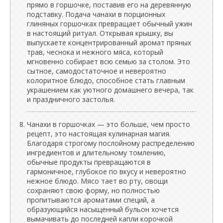
прямо в горшочке, поставив его на деревянную
подставку. Подача чанахи в порционных
глиняных горшочках превращает обычный ужин
в настоящий ритуал. Открывая крышку, вы
выпускаете концентрированный аромат пряных
трав, чеснока и нежного мяса, который
мгновенно собирает всю семью за столом. Это
сытное, самодостаточное и невероятно
колоритное блюдо, способное стать главным
украшением как уютного домашнего вечера, так
и праздничного застолья.
Чанахи в горшочках — это больше, чем просто
рецепт, это настоящая кулинарная магия.
Благодаря строгому послойному распределению
ингредиентов и длительному томлению,
обычные продукты превращаются в
гармоничное, глубокое по вкусу и невероятно
нежное блюдо. Мясо тает во рту, овощи
сохраняют свою форму, но полностью
пропитываются ароматами специй, а
образующийся насыщенный бульон хочется
вымачивать до последней капли корочкой