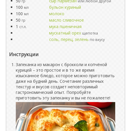
50
сыр пармезан
гр
или любой другой
100
бульон куриный
мл
100
молоко
мл
50
масло сливочное
гр
1
мука пшеничная
ст.л.
мускатный орех
щепотка
соль, перец, зелень
по вкусу
Инструкции
Запеканка из макарон с брокколи и копчёной
курицей – это простое и в то же время
изысканное блюдо, которое можно приготовить
даже на будний день. Сочетание различных
текстур и вкусов создает неповторимый
гастрономический опыт. Попробуйте
приготовить эту запеканку и вы не пожалеете!