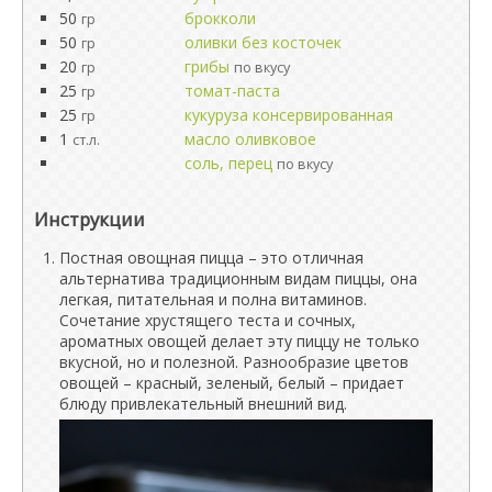
50
брокколи
гр
50
оливки без косточек
гр
20
грибы
гр
по вкусу
25
томат-паста
гр
25
кукуруза консервированная
гр
1
масло оливковое
ст.л.
соль, перец
по вкусу
Инструкции
Постная овощная пицца – это отличная
альтернатива традиционным видам пиццы, она
легкая, питательная и полна витаминов.
Сочетание хрустящего теста и сочных,
ароматных овощей делает эту пиццу не только
вкусной, но и полезной. Разнообразие цветов
овощей – красный, зеленый, белый – придает
блюду привлекательный внешний вид.