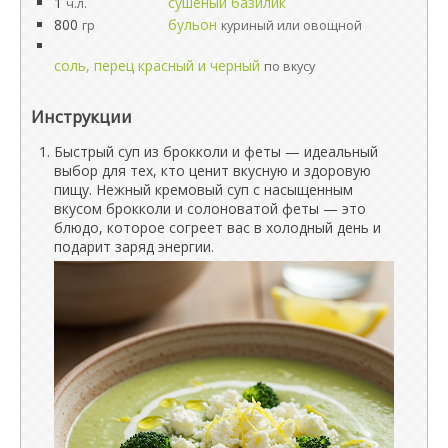
1
сушёный базилик
ч.л.
800
бульон
гр
куриный или овощной
соль, перец красный и черный
по вкусу
Инструкции
Быстрый суп из брокколи и феты — идеальный
выбор для тех, кто ценит вкусную и здоровую
пищу. Нежный кремовый суп с насыщенным
вкусом брокколи и солоноватой феты — это
блюдо, которое согреет вас в холодный день и
подарит заряд энергии.