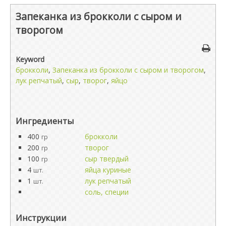
Запеканка из брокколи с сыром и
творогом
Keyword
брокколи
,
Запеканка из брокколи с сыром и творогом
,
лук репчатый
,
сыр
,
творог
,
яйцо
Ингредиенты
400
брокколи
гр
200
творог
гр
100
сыр твердый
гр
4
яйца куриные
шт.
1
лук репчатый
шт.
соль, специи
Инструкции