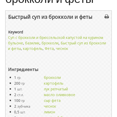
Быстрый суп из брокколи и феты
Keyword
Cуп с брокколи и брюссельской капустой на курином
бульоне
,
базилик
,
брокколи
,
Быстрый суп из брокколи
и феты
,
картофель
,
Фета
,
чеснок
Ингредиенты
1
брокколи
гр
200
картофель
гр
1
лук репчатый
шт.
2
масло оливковое
ст.л.
100
сыр фета
гр
2
чеснок
зубчика
0,5
лимон
шт.