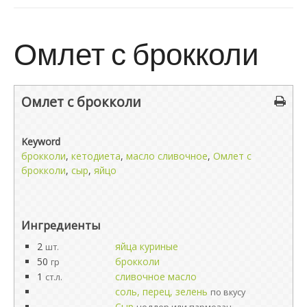
Омлет с брокколи
Омлет с брокколи
Keyword
брокколи
,
кетодиета
,
масло сливочное
,
Омлет с
брокколи
,
сыр
,
яйцо
Ингредиенты
2
яйца куриные
шт.
50
брокколи
гр
1
сливочное масло
ст.л.
соль, перец, зелень
по вкусу
Сыр