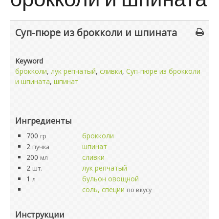
Суп-пюре из брокколи и шпината
Keyword
брокколи
,
лук репчатый
,
сливки
,
Суп-пюре из брокколи
и шпината
,
шпинат
Ингредиенты
700
брокколи
гр
2
шпинат
пучка
200
сливки
мл
2
лук репчатый
шт.
1
бульон овощной
л
соль, специи
по вкусу
Инструкции