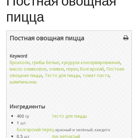
Постная овощная
пицца
Постная овощная пицца
Keyword
брокколи
,
грибы белые
,
кукуруза консервированная
,
масло оливковое
,
оливки
,
перец болгарский
,
Постная
овощная пицца
,
Тесто для пиццы
,
томат-паста
,
шампиньоны
Ингредиенты
400
тесто для пиццы
гр
1
шт.
болгарский перец
красный и зелёный, каждого
0,5
лук репчатый
шт.