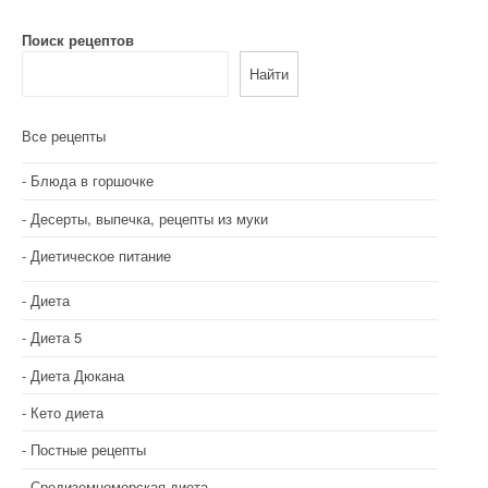
и
Поиск рецептов
г
Найти
а
Все рецепты
ц
и
Блюда в горшочке
Десерты, выпечка, рецепты из муки
я
Диетическое питание
п
о
Диета
з
Диета 5
Диета Дюкана
а
Кето диета
п
Постные рецепты
и
Средиземноморская диета