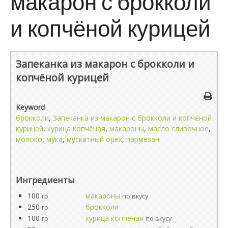
макарон с брокколи
и копчёной курицей
Запеканка из макарон с брокколи и
копчёной курицей
Keyword
брокколи
,
Запеканка из макарон с брокколи и копчёной
курицей
,
курица копчёная
,
макароны
,
масло сливочное
,
молоко
,
мука
,
мускатный орех
,
пармезан
Ингредиенты
100
макароны
гр
по вкусу
250
брокколи
гр
100
курица копченая
гр
по вкусу