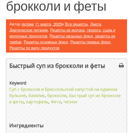
брокколи и феты
Автор
recipes
11 марта, 2025
в
Все рецепты
,
Диета
,
Диетическое питание
,
Рецепты из молока, творога, сыра и
молочных продуктов
,
Рецепты овощных блюд, рецепты из
грибов
,
Рецепты основных блюд
,
Рецепты первых блюд
,
Рецепты по виду продуктов
Быстрый суп из брокколи и феты
Keyword
Cуп с брокколи и брюссельской капустой на курином
бульоне
,
базилик
,
брокколи
,
Быстрый суп из брокколи
и феты
,
картофель
,
Фета
,
чеснок
Ингредиенты