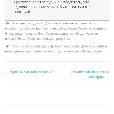
Приготовьте этот суп, и вы убедитесь, что
здоровое питание может быть вкусным и
простым!
Все рецепты
Диета
Диетическое питание
Рецепты из
молока, творога, сыра и молочных продуктов
Рецепты овощных
блюд, рецепты из грибов
Рецепты основных блюд
Рецепты
первых блюд
Рецепты по виду продуктов
базилик
брокколи
бульон
Быстрый суп из брокколи и феты
вкус
диета
картофель
лимон
лук
рецепт
сыр Фета
чеснок
Н
←
Куриный суп для похудения
«Малиновая Шарлотта с
Савоярди»
→
а
в
и
г