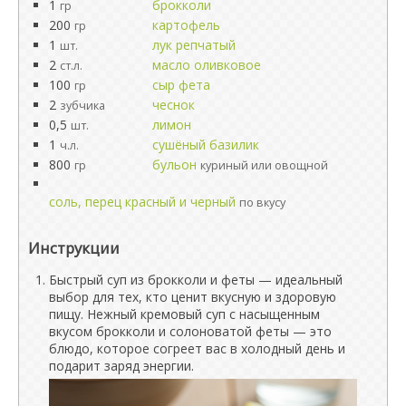
1
брокколи
гр
200
картофель
гр
1
лук репчатый
шт.
2
масло оливковое
ст.л.
100
сыр фета
гр
2
чеснок
зубчика
0,5
лимон
шт.
1
сушёный базилик
ч.л.
800
бульон
гр
куриный или овощной
соль, перец красный и черный
по вкусу
Инструкции
Быстрый суп из брокколи и феты — идеальный
выбор для тех, кто ценит вкусную и здоровую
пищу. Нежный кремовый суп с насыщенным
вкусом брокколи и солоноватой феты — это
блюдо, которое согреет вас в холодный день и
подарит заряд энергии.