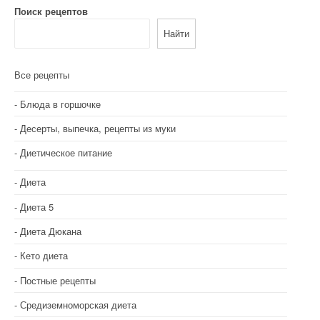
а
Поиск рецептов
Найти
ц
и
Все рецепты
я
Блюда в горшочке
п
Десерты, выпечка, рецепты из муки
о
Диетическое питание
з
Диета
а
Диета 5
п
Диета Дюкана
и
Кето диета
с
Постные рецепты
я
Средиземноморская диета