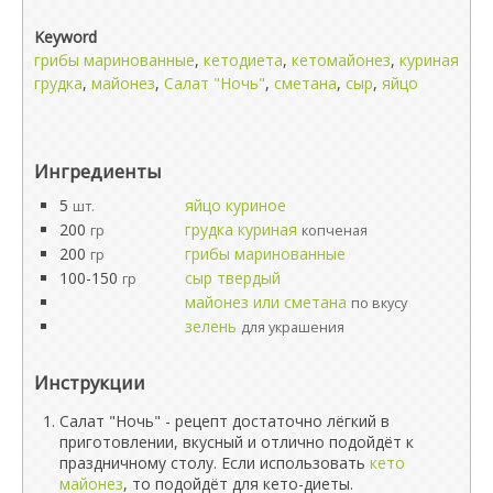
Keyword
грибы маринованные
,
кетодиета
,
кетомайонез
,
куриная
грудка
,
майонез
,
Салат "Ночь"
,
сметана
,
сыр
,
яйцо
Ингредиенты
5
яйцо куриное
шт.
200
грудка куриная
гр
копченая
200
грибы маринованные
гр
100-150
сыр твердый
гр
майонез или сметана
по вкусу
зелень
для украшения
Инструкции
Салат "Ночь" - рецепт достаточно лёгкий в
приготовлении, вкусный и отлично подойдёт к
праздничному столу. Если использовать
кето
майонез
, то подойдёт для кето-диеты.