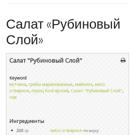
Салат «Рубиновый
Слой»
Салат "Рубиновый Слой"
Keyword
ветчина
,
грибы маринованные
,
майонез
,
мясо
отварное
,
перец болгарский
,
Салат "Рубиновый Слой"
,
сыр
Ингредиенты
200
мясо отварное
гр
по вкусу