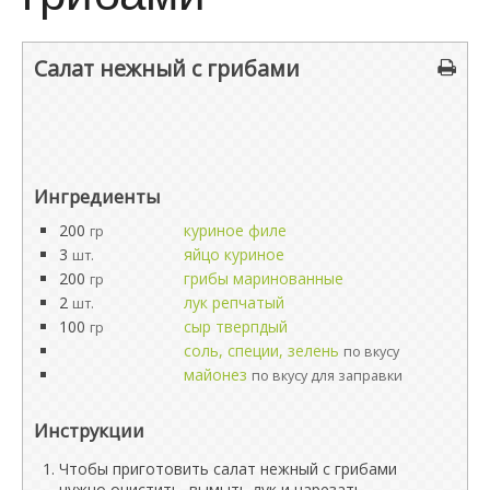
Салат нежный с грибами
Ингредиенты
200
куриное филе
гр
3
яйцо куриное
шт.
200
грибы маринованные
гр
2
лук репчатый
шт.
100
сыр тверпдый
гр
соль, специи, зелень
по вкусу
майонез
по вкусу для заправки
Инструкции
Чтобы приготовить салат нежный с грибами
нужно очистить, вымыть лук и нарезать