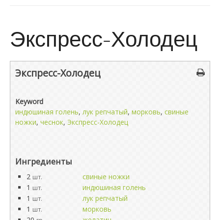
Экспресс-Холодец
Экспресс-Холодец
Keyword
индюшиная голень
,
лук репчатый
,
морковь
,
свиные
ножки
,
чеснок
,
Экспресс-Холодец
Ингредиенты
2
свиные ножки
шт.
1
индюшиная голень
шт.
1
лук репчатый
шт.
1
морковь
шт.
20
желатин