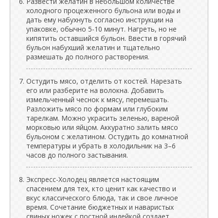
Развести желатин в небольшом количестве
холодного процеженного бульона или воды и
дать ему набухнуть согласно инструкции на
упаковке, обычно 5-10 минут. Нагреть, но не
кипятить оставшийся бульон. Ввести в горячий
бульон набухший желатин и тщательно
размешать до полного растворения.
Остудить мясо, отделить от костей. Нарезать
его или разберите на волокна. Добавить
измельченный чеснок к мясу, перемешать.
Разложить мясо по формам или глубоким
тарелкам. Можно украсить зеленью, вареной
морковью или яйцом. Аккуратно залить мясо
бульоном с желатином. Остудить до комнатной
температуры и убрать в холодильник на 3–6
часов до полного застывания.
Экспресс-Холодец является настоящим
спасением для тех, кто ценит как качество и
вкус классического блюда, так и свое личное
время. Сочетание бюджетных и наваристых
свиных ножек с постной индейкой создает