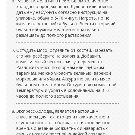
Развести желатин в небольшом количестве
холодного процеженного бульона или воды и
дать ему набухнуть согласно инструкции на
упаковке, обычно 5-10 минут. Нагреть, но не
кипятить оставшийся бульон. Ввести в горячий
бульон набухший желатин и тщательно
размешать до полного растворения.
Остудить мясо, отделить от костей. Нарезать
его или разберите на волокна. Добавить
измельченный чеснок к мясу, перемешать.
Разложить мясо по формам или глубоким
тарелкам. Можно украсить зеленью, вареной
морковью или яйцом. Аккуратно залить мясо
бульоном с желатином. Остудить до комнатной
температуры и убрать в холодильник на 3–6
часов до полного застывания.
Экспресс-Холодец является настоящим
спасением для тех, кто ценит как качество и
вкус классического блюда, так и свое личное
время. Сочетание бюджетных и наваристых
свиных ножек с постной индейкой создает