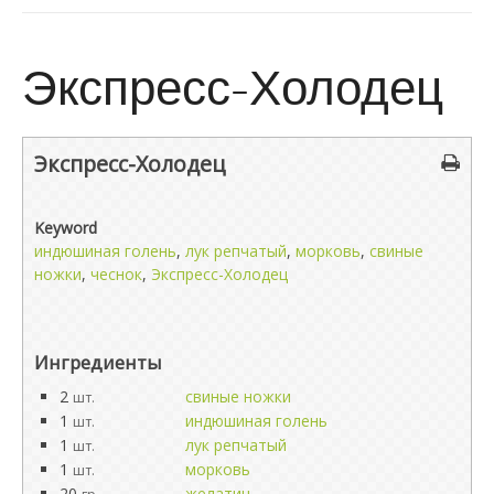
Экспресс-Холодец
Экспресс-Холодец
Keyword
индюшиная голень
,
лук репчатый
,
морковь
,
свиные
ножки
,
чеснок
,
Экспресс-Холодец
Ингредиенты
2
свиные ножки
шт.
1
индюшиная голень
шт.
1
лук репчатый
шт.
1
морковь
шт.
20
желатин