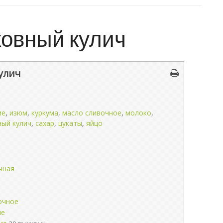
овный кулич
улич
ие
,
изюм
,
куркума
,
масло сливочное
,
молоко
,
ый кулич
,
сахар
,
цукаты
,
яйцо
чная
очное
ые