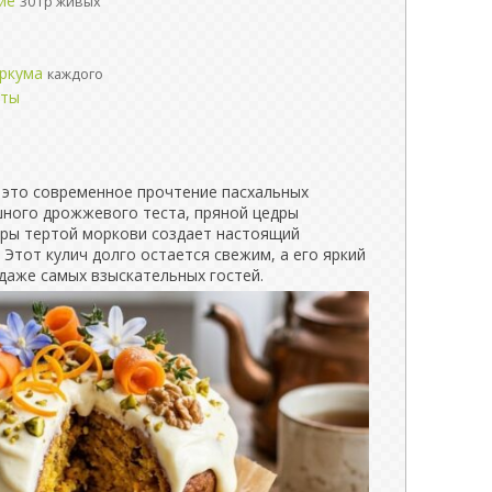
ие
30 гр живых
уркума
каждого
аты
это современное прочтение пасхальных
шного дрожжевого теста, пряной цедры
уры тертой моркови создает настоящий
 Этот кулич долго остается свежим, а его яркий
 даже самых взыскательных гостей.