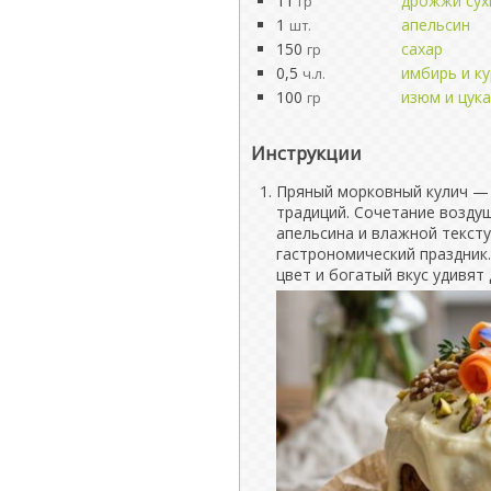
11
дрожжи сух
гр
1
апельсин
шт.
150
сахар
гр
0,5
имбирь и к
ч.л.
100
изюм и цук
гр
Инструкции
Пряный морковный кулич — 
традиций. Сочетание возду
апельсина и влажной текст
гастрономический праздник.
цвет и богатый вкус удивят