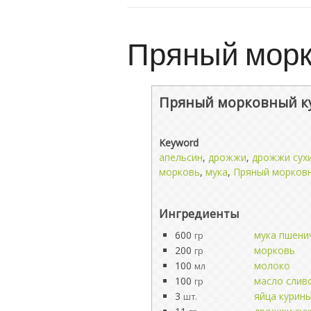
Пряный морк
Пряный морковный к
Keyword
апельсин
,
дрожжи
,
дрожжи сух
морковь
,
мука
,
Пряный морковн
Ингредиенты
600
мука пшени
гр
200
морковь
гр
100
молоко
мл
100
масло слив
гр
3
яйца курин
шт.