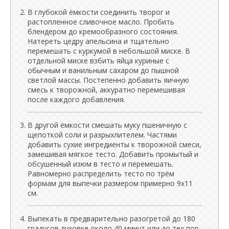
В глубокой ёмкости соединить творог и
растопленное сливочное масло. Пробить
блендером до кремообразного состояния.
Натереть цедру апельсина и тщательно
перемешать с куркумой в небольшой миске. В
отдельной миске взбить яйца куриные с
обычным и ванильным сахаром до пышной
светлой массы. Постепенно добавить яичную
смесь к творожной, аккуратно перемешивая
после каждого добавления.
В другой ёмкости смешать муку пшеничную с
щепоткой соли и разрыхлителем. Частями
добавить сухие ингредиенты к творожной смеси,
замешивая мягкое тесто. Добавить промытый и
обсушенный изюм в тесто и перемешать.
Равномерно распределить тесто по трём
формам для выпечки размером примерно 9х11
см.
Выпекать в предварительно разогретой до 180
градусов духовке около 40 минут или до тех пор,