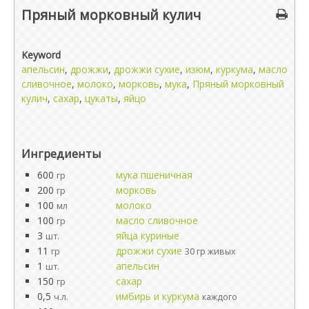
Пряный морковный кулич
Keyword
апельсин
,
дрожжи
,
дрожжи сухие
,
изюм
,
куркума
,
масло
сливочное
,
молоко
,
морковь
,
мука
,
Пряный морковный
кулич
,
сахар
,
цукаты
,
яйцо
Ингредиенты
600
мука пшеничная
гр
200
морковь
гр
100
молоко
мл
100
масло сливочное
гр
3
яйца куриные
шт.
11
дрожжи сухие
гр
30 гр живых
1
апельсин
шт.
150
сахар
гр
0,5
имбирь и куркума
ч.л.
каждого