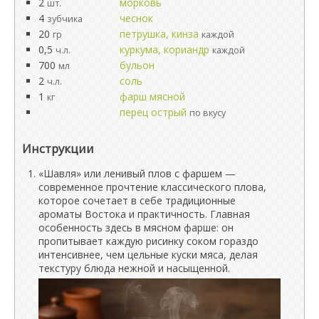
2
морковь
шт.
4
чеснок
зубчика
20
петрушка, кинза
гр
каждой
0,5
куркума, кориандр
ч.л.
каждой
700
бульон
мл
2
соль
ч.л.
1
фарш мясной
кг
перец острый
по вкусу
Инструкции
«Шавля» или ленивый плов с фаршем —
современное прочтение классического плова,
которое сочетает в себе традиционные
ароматы Востока и практичность. Главная
особенность здесь в мясном фарше: он
пропитывает каждую рисинку соком гораздо
интенсивнее, чем цельные куски мяса, делая
текстуру блюда нежной и насыщенной.