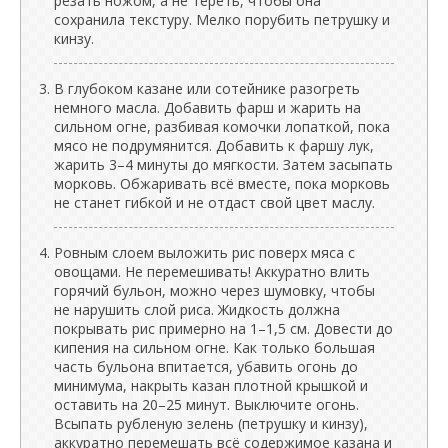
резать ножом, а не тереть, чтобы она
сохранила текстуру. Мелко порубить петрушку и
кинзу.
В глубоком казане или сотейнике разогреть
немного масла. Добавить фарш и жарить на
сильном огне, разбивая комочки лопаткой, пока
мясо не подрумянится. Добавить к фаршу лук,
жарить 3–4 минуты до мягкости. Затем засыпать
морковь. Обжаривать всё вместе, пока морковь
не станет гибкой и не отдаст свой цвет маслу.
Ровным слоем выложить рис поверх мяса с
овощами. Не перемешивать! Аккуратно влить
горячий бульон, можно через шумовку, чтобы
не нарушить слой риса. Жидкость должна
покрывать рис примерно на 1–1,5 см. Довести до
кипения на сильном огне. Как только большая
часть бульона впитается, убавить огонь до
минимума, накрыть казан плотной крышкой и
оставить на 20–25 минут. Выключите огонь.
Всыпать рубленую зелень (петрушку и кинзу),
аккуратно перемешать всё содержимое казана и