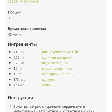
сердечки куриные
Порции
3
Время приготовления
40
минут
Ингредиенты
210
рис круглозернистый
гр
200
куриные сердечки
гр
320
вода холодная
мл
15
масло сливочное
гр
1
болгарский перец
шт.
1/3
куркума
ч.л.
2/3
соль
ч.л.
Инструкции
Золотистый рис с куриными сердечками в
мультиварке - это сытное, бюджетное и очень