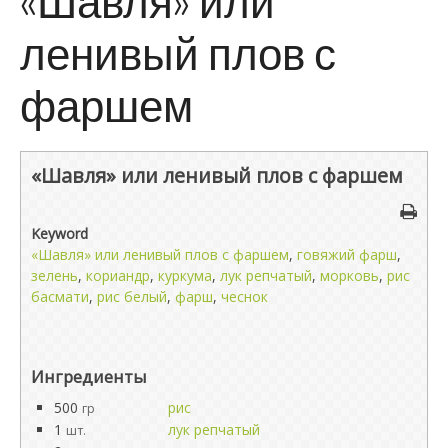
«Шавля» или
ленивый плов с
фаршем
«Шавля» или ленивый плов с фаршем
Keyword
«Шавля» или ленивый плов с фаршем
,
говяжий фарш
,
зелень
,
кориандр
,
куркума
,
лук репчатый
,
морковь
,
рис
басмати
,
рис белый
,
фарш
,
чеснок
Ингредиенты
500
рис
гр
1
лук репчатый
шт.