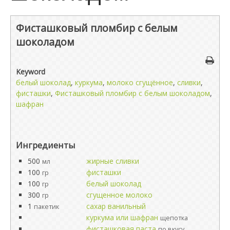
Фисташковый пломбир с белым
шоколадом
Keyword
белый шоколад
,
куркума
,
молоко сгущённое
,
сливки
,
фисташки
,
Фисташковый пломбир с белым шоколадом
,
шафран
Ингредиенты
500
жирные сливки
мл
100
фисташки
гр
100
белый шоколад
гр
300
сгущенное молоко
гр
1
сахар ванильный
пакетик
куркума или шафран
щепотка
фисташковая паста
по вкусу