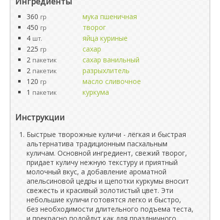
Ингредиенты
360
мука пшеничная
гр
450
творог
гр
4
яйца куриные
шт.
225
сахар
гр
2
сахар ванильный
пакетик
2
разрыхлитель
пакетик
120
масло сливочное
гр
1
куркума
пакетик
Инструкции
Быстрые творожные куличи - лёгкая и быстрая
альтернатива традиционным пасхальным
куличам. Основной ингредиент, свежий творог,
придает куличу нежную текстуру и приятный
молочный вкус, а добавление ароматной
апельсиновой цедры и щепотки куркумы вносит
свежесть и красивый золотистый цвет. Эти
небольшие куличи готовятся легко и быстро,
без необходимости длительного подъема теста,
и прекрасно подойдут как для праздничного