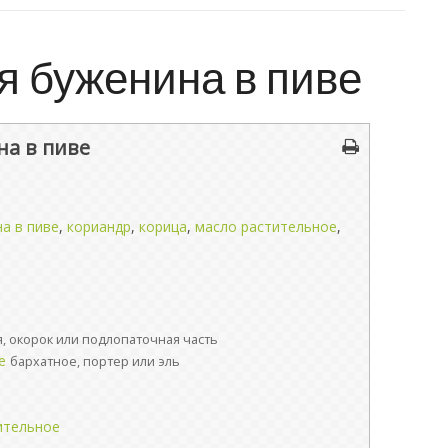
я буженина в пиве
на в пиве
а в пиве
,
кориандр
,
корица
,
масло растительное
,
, окорок или подлопаточная часть
е
бархатное, портер или эль
ительное