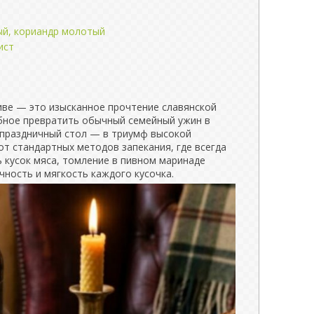
ый, кориандр молотый
ист
иве — это изысканное прочтение славянской
обное превратить обычный семейный ужин в
 праздничный стол — в триумф высокой
от стандартных методов запекания, где всегда
 кусок мяса, томление в пивном маринаде
ность и мягкость каждого кусочка.