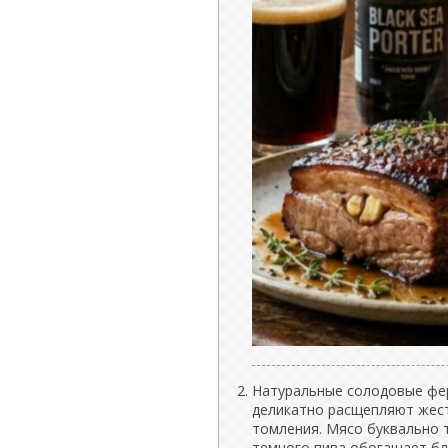
Натуральные солодовые фер
деликатно расщепляют жест
томления. Мясо буквально 
темного пива обогащает б