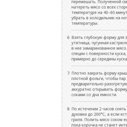
перемешать. Полученной с
натереть мясо со всех стор
температуре на 40–60 минут
убрать в холодильник на но
температуры.
Взять глубокую форму для з
утятница, чугунная кастрю
в нее замаринованное мясо.
специи с поверхности куска
примерно до середины куска
Плотно закрать форму крыш
плотной фольги, чтобы пар 
предварительно разогретую 
аккуратно открывать форму
соками со дна емкости.
По истечении 2 часов снять
духовки до 200°C, а если е
гриля. Полить мясо соком е
пока корочка не станет инт