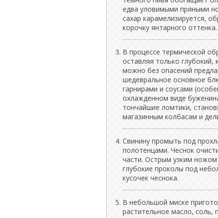
едва уловимыми пряными но
сахар карамелизируется, о
корочку янтарного оттенка.
В процессе термической об
оставляя только глубокий, 
можно без опасений предла
шедевральное основное блю
гарнирами и соусами (особе
охлажденном виде буженина
тончайшие ломтики, станов
магазинным колбасам и дел
Свинину промыть под прохл
полотенцами. Чеснок очисти
части. Острым узким ножом 
глубокие проколы под небо
кусочек чеснока.
В небольшой миске приготов
растительное масло, соль, 