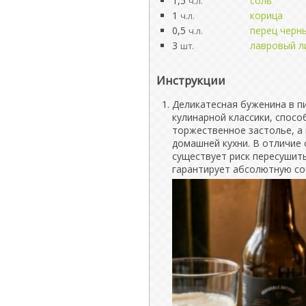
1,5
соль
ч.л.
1
корица
ч.л.
0,5
перец черн
ч.л.
3
лавровый л
шт.
Инструкции
Деликатесная буженина в п
кулинарной классики, спос
торжественное застолье, а
домашней кухни. В отличие 
существует риск пересушить
гарантирует абсолютную соч