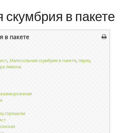
 скумбрия в пакете
 в пакете
лист
,
Малосольная скумбрия в пакете
,
перец
ра лимона
свежемороженая
ая
ец горошком
ист
жонская
на