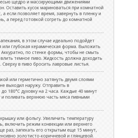
месью щедро и массирующими движениями
он. Оставить кусок мариноваться при комнатной
, а если позволяет время, завернуть в пленку и
чь, а перед готовкой согреть до комнатной
апекания, в этом случае идеально подойдет
ля или глубокая керамическая форма. Выложить
 Аккуратно, по стенке формы, чтобы не смыть
, влить темное пиво. Жидкость должна доходить
. Сверху в пиво бросить лавровые листья.
кой или герметично затянуть двумя слоями
не выходил наружу. Отправить в
до 180°C духовку на 2 часа. Каждые 40 минут
 и поливать верхнюю часть мяса пивными
 крышку или фольгу. Увеличить температуру
сть, включить режим конвекции или верхнего
ще раз, запекать его открытым еще 15 минут,
енсивно золотисто-коричневой и глянцевой.