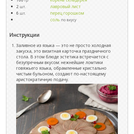
гр
2
лавровый лист
шт.
6
перец горошком
шт.
соль
по вкусу
Инструкции
Заливное из языка — это не просто холодная
закуска, это визитная карточка праздничного
стола. В этом блюде эстетика встречается с
безупречным вкусом: нежнейшие ломтики
говяжьего языка, обрамленные кристально
чистым бульоном, создают по-настоящему
аристократичную подачу.