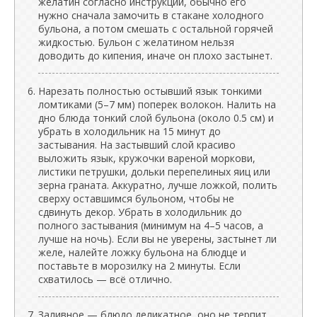
желатин согласно инструкции, обычно его
нужно сначала замочить в стакане холодного
бульона, а потом смешать с остальной горячей
жидкостью. Бульон с желатином нельзя
доводить до кипения, иначе он плохо застынет.
Нарезать полностью остывший язык тонкими
ломтиками (5–7 мм) поперек волокон. Налить на
дно блюда тонкий слой бульона (около 0.5 см) и
убрать в холодильник на 15 минут до
застывания. На застывший слой красиво
выложить язык, кружочки вареной моркови,
листики петрушки, дольки перепелиных яиц или
зерна граната. Аккуратно, лучше ложкой, полить
сверху оставшимся бульоном, чтобы не
сдвинуть декор. Убрать в холодильник до
полного застывания (минимум на 4–5 часов, а
лучше на ночь). Если вы не уверены, застынет ли
желе, налейте ложку бульона на блюдце и
поставьте в морозилку на 2 минуты. Если
схватилось — всё отлично.
Заливное — блюдо деликатное, оно не терпит