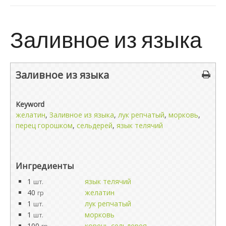
Заливное из языка
Заливное из языка
Keyword
желатин
,
Заливное из языка
,
лук репчатый
,
морковь
,
перец горошком
,
сельдерей
,
язык телячий
Ингредиенты
1
язык телячий
шт.
40
желатин
гр
1
лук репчатый
шт.
1
морковь
шт.
100
корень сельдерея