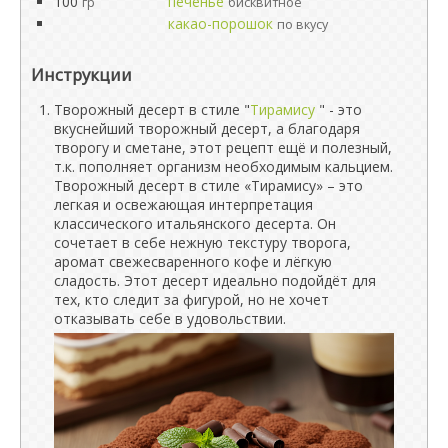
100
печенье
гр
бисквитное
какао-порошок
по вкусу
Инструкции
Творожный десерт в стиле "
Тирамису
" - это
вкуснейший творожный десерт, а благодаря
творогу и сметане, этот рецепт ещё и полезный,
т.к. пополняет организм необходимым кальцием.
Творожный десерт в стиле «Тирамису» – это
легкая и освежающая интерпретация
классического итальянского десерта. Он
сочетает в себе нежную текстуру творога,
аромат свежесваренного кофе и лёгкую
сладость. Этот десерт идеально подойдёт для
тех, кто следит за фигурой, но не хочет
отказывать себе в удовольствии.