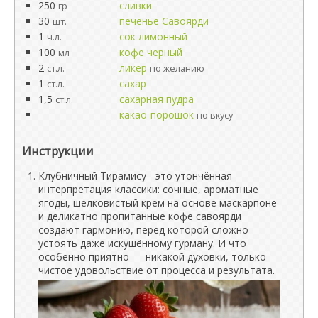
250
сливки
гр
30
печенье Савоярди
шт.
1
сок лимонный
ч.л.
100
кофе черный
мл
2
ликер
ст.л.
по желанию
1
сахар
ст.л.
1,5
сахарная пудра
ст.л.
какао-порошок
по вкусу
Инструкции
Клубничный Тирамису - это утончённая
интерпретация классики: сочные, ароматные
ягоды, шелковистый крем на основе маскарпоне
и деликатно пропитанные кофе савоярди
создают гармонию, перед которой сложно
устоять даже искушённому гурману. И что
особенно приятно — никакой духовки, только
чистое удовольствие от процесса и результата.