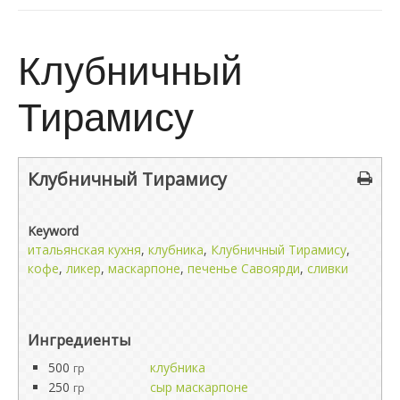
Клубничный
Тирамису
Клубничный Тирамису
Keyword
итальянская кухня
,
клубника
,
Клубничный Тирамису
,
кофе
,
ликер
,
маскарпоне
,
печенье Савоярди
,
сливки
Ингредиенты
500
клубника
гр
250
сыр маскарпоне
гр