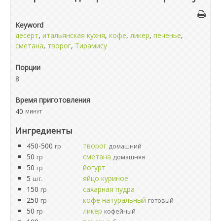
Keyword
десерт
,
итальянская кухня
,
кофе
,
ликер
,
печенье
,
сметана
,
творог
,
Тирамису
Порции
8
Время приготовления
40
минут
Ингредиенты
450-500
творог
гр
домашний
50
сметана
гр
домашняя
50
йогурт
гр
5
яйцо куриное
шт.
150
сахарная пудра
гр
250
кофе натуральный
гр
готовый
50
ликер
гр
кофейный