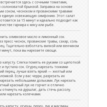
 встречается здесь с сочными томатами,
й солоноватой брынзой. Заправка на основе
ым соком, чесноком и прованскими травами
 в единую освежающую симфонию. Этот салат
готовится за 15 минут и идеально подходит как
качестве гарнира к мясу или рыбе.
нить оливковое масло и лимонный сок.
 пресс чеснок, прованские травы, сахар, соль
ец. Тщательно взболтать вилкой или венчиком
0 минут, пока вы нарезаете овощи.
 капусту. Слегка помять ее руками со щепоткой
е и пустила сок. Огурец нарезать тонкими
ий перец, лучше взять яркий — желтый или
мкой. Если у вас черри, разрезать их
арезать небольшими дольками. Лук нарезать
тный красный лук не горчит и отлично
 откинуть на дуршлаг, дать стечь рассолу.
или нарезать колечками.
ь капусту, огурцы, перец, лук и маслины.