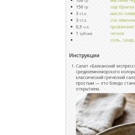
100
маслины чё
гр
150
сыр брынза
гр
3
масло олив
ст.л.
3
сок лимонн
ст.л.
0,5
прованские
ч.л.
1
чеснок
зубчик
соль, сахар
Инструкции
Салат «Балканский экспресс»
средиземноморского колорит
классический греческий сал
простым — это блюдо стан
открытием.