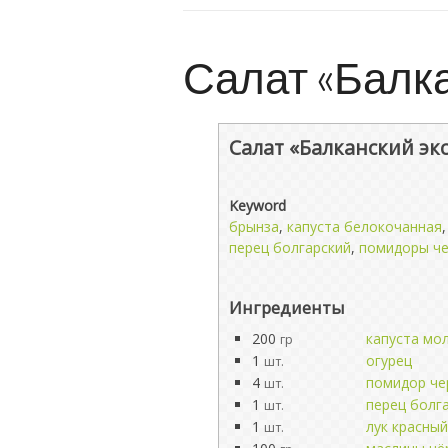
Салат «Балка
Салат «Балканский эк
Keyword
брынза
,
капуста белокочанная
перец болгарский
,
помидоры ч
Ингредиенты
200
капуста мо
гр
1
огурец
шт.
4
помидор че
шт.
1
перец болг
шт.
1
лук красный
шт.