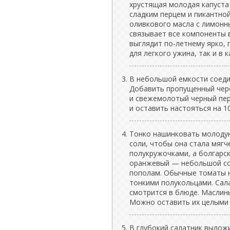
хрустящая молодая капуста
сладким перцем и пикантно
оливкового масла с лимонн
связывает все компоненты
выглядит по-летнему ярко, 
для легкого ужина, так и в 
В небольшой емкости соеди
Добавить пропущенный через
и свежемолотый черный пер
и оставить настояться на 1
Тонко нашинковать молодую
соли, чтобы она стала мягч
полукружочками, а болгарск
оранжевый — небольшой соло
пополам. Обычные томаты н
тонкими полукольцами. Сала
смотрится в блюде. Маслины
Можно оставить их целыми 
В глубокий салатник выложит