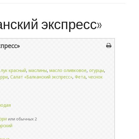
нский экспресс»
спресс»
,
лук красный
,
маслины
,
масло оливковое
,
огурцы
,
ерри
,
Салат «Балканский экспресс»
,
Фета
,
чеснок
лодая
рри
или обычных 2
арский