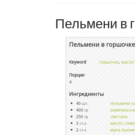
Пельмени в г
Пельмени в горшочке,
Keyword
горшочек
,
масло
Порции
4
Ингредиенты
40
пельмени 
шт.
400
шампиньон
гр
250
сметана
гр
3
масло слив
ст.л.
2
мука пшени
ст.л.