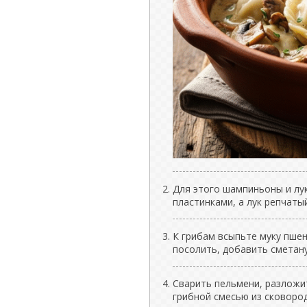
Для этого шампиньоны и лу
пластинками, а лук репчаты
К грибам всыпьте муку пше
посолить, добавить сметану
Сварить пельмени, разложи
грибной смесью из сковород