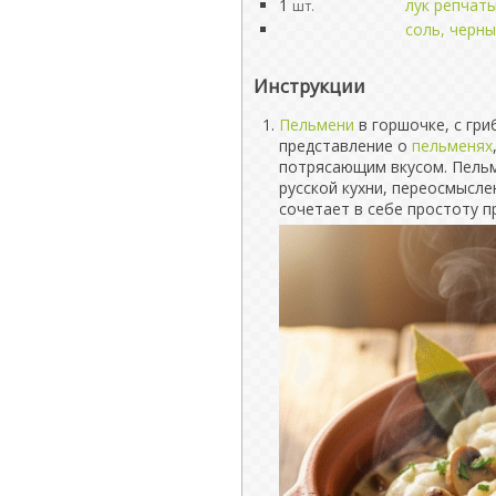
1
лук репчат
шт.
соль, черны
Инструкции
Пельмени
в горшочке, с гри
представление о
пельменях
потрясающим вкусом. Пельме
русской кухни, переосмысл
сочетает в себе простоту п