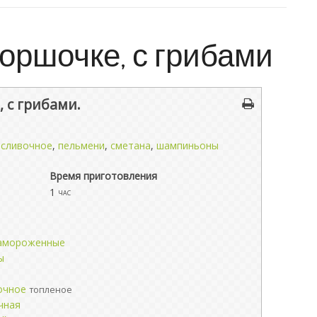
оршочке, с грибами
 с грибами.
 сливочное
,
пельмени
,
сметана
,
шампиньоны
Время приготовления
1
час
замороженные
ы
очное
топленое
чная