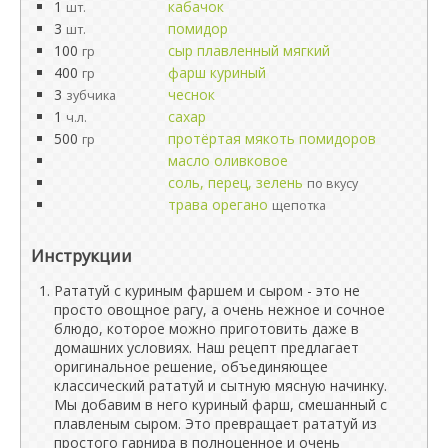
1
кабачок
шт.
3
помидор
шт.
100
сыр плавленный мягкий
гр
400
фарш куриный
гр
3
чеснок
зубчика
1
сахар
ч.л.
500
протёртая мякоть помидоров
гр
масло оливковое
соль, перец, зелень
по вкусу
трава орегано
щепотка
Инструкции
Рататуй с куриным фаршем и сыром - это не
просто овощное рагу, а очень нежное и сочное
блюдо, которое можно приготовить даже в
домашних условиях. Наш рецепт предлагает
оригинальное решение, объединяющее
классический рататуй и сытную мясную начинку.
Мы добавим в него куриный фарш, смешанный с
плавленым сыром. Это превращает рататуй из
простого гарнира в полноценное и очень