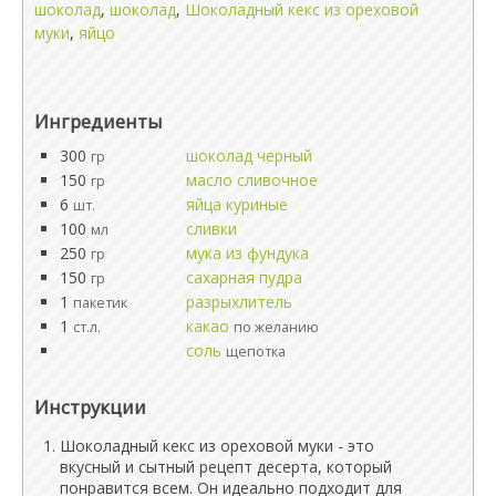
шоколад
,
шоколад
,
Шоколадный кекс из ореховой
муки
,
яйцо
Ингредиенты
300
шоколад черный
гр
150
масло сливочное
гр
6
яйца куриные
шт.
100
сливки
мл
250
мука из фундука
гр
150
сахарная пудра
гр
1
разрыхлитель
пакетик
1
какао
ст.л.
по желанию
соль
щепотка
Инструкции
Шоколадный кекс из ореховой муки - это
вкусный и сытный рецепт десерта, который
понравится всем. Он идеально подходит для