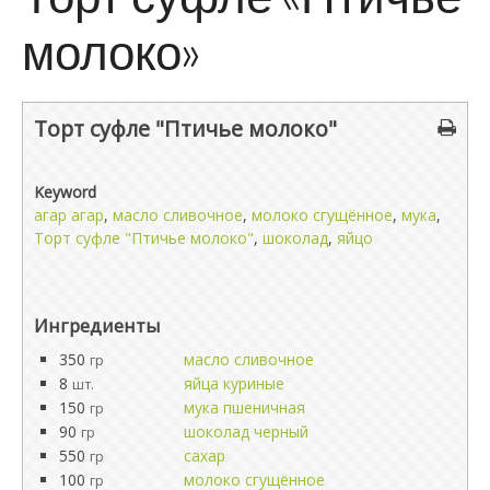
молоко»
Торт суфле "Птичье молоко"
Keyword
агар агар
,
масло сливочное
,
молоко сгущённое
,
мука
,
Торт суфле "Птичье молоко"
,
шоколад
,
яйцо
Ингредиенты
350
масло сливочное
гр
8
яйца куриные
шт.
150
мука пшеничная
гр
90
шоколад черный
гр
550
сахар
гр
100
молоко сгущённое
гр