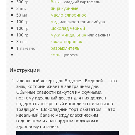
300
батат
гр
сладкий картофель
3
яйца куриные
шт.
50
масло сливочное
мл
100
мед
гр
или сироп топинамбура
100
шоколад черный
гр
100
мука миндальная
гр
или овсяная
3
какао-порошок
ст.л.
1
разрыхлитель
пакетик
соль
щепотка
Инструкции
Идеальный десерт для Водолея. Водолей — это
знак, который живет в завтрашнем дне.
Обычные сладости кажутся им скучными,
поэтому идеальный десерт для них должен
содержать «секретный ингредиент» или вызов
традициям. Шоколадный торт с бататом — это
идеальный баланс между классическим
гедонизмом и авангардным подходом к
здоровому питанию.