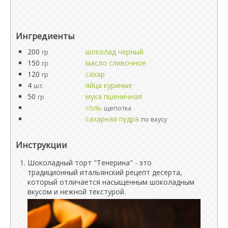
Ингредиенты
200
шоколад черный
гр
150
масло сливочное
гр
120
сахар
гр
4
яйца куриные
шт.
50
мука пшеничная
гр
соль
щепотка
сахарная пудра
по вкусу
Инструкции
Шоколадный торт "Тенерина" - это
традиционный итальянский рецепт десерта,
который отличается насыщенным шоколадным
вкусом и нежной текстурой.