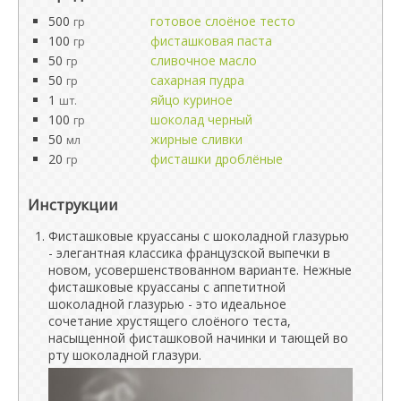
500
готовое слоёное тесто
гр
100
фисташковая паста
гр
50
сливочное масло
гр
50
сахарная пудра
гр
1
яйцо куриное
шт.
100
шоколад черный
гр
50
жирные сливки
мл
20
фисташки дроблёные
гр
Инструкции
Фисташковые круассаны с шоколадной глазурью
- элегантная классика французской выпечки в
новом, усовершенствованном варианте. Нежные
фисташковые круассаны с аппетитной
шоколадной глазурью - это идеальное
сочетание хрустящего слоёного теста,
насыщенной фисташковой начинки и тающей во
рту шоколадной глазури.