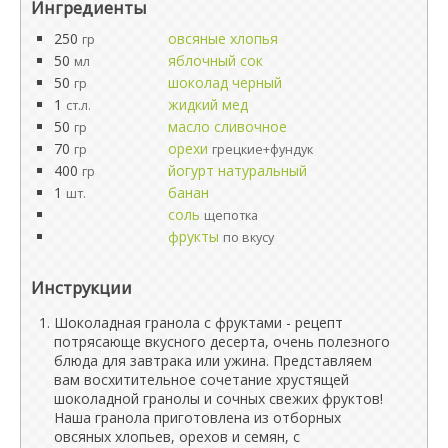
Ингредиенты
250
овсяные хлопья
гр
50
яблочный сок
мл
50
шоколад черный
гр
1
жидкий мед
ст.л.
50
масло сливочное
гр
70
орехи
гр
грецкие+фундук
400
йогурт натуральный
гр
1
банан
шт.
соль
щепотка
фрукты
по вкусу
Инструкции
Шоколадная гранола с фруктами - рецепт
потрясающе вкусного десерта, очень полезного
блюда для завтрака или ужина. Представляем
вам восхитительное сочетание хрустящей
шоколадной гранолы и сочных свежих фруктов!
Наша гранола приготовлена из отборных
овсяных хлопьев, орехов и семян, с