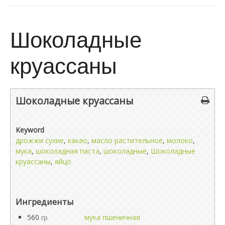
Шоколадные
круассаны
Шоколадные круассаны
Keyword
дрожжи сухие
,
какао
,
масло растительное
,
молоко
,
мука
,
шоколадная паста
,
шоколадные
,
Шоколадные
круассаны
,
яйцо
Ингредиенты
560
мука пшеничная
гр