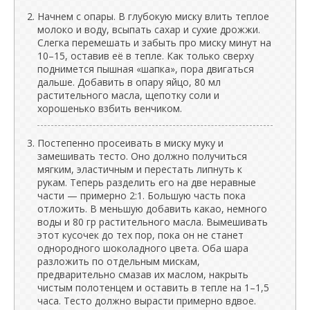
Начнем с опары. В глубокую миску влить теплое
молоко и воду, всыпать сахар и сухие дрожжи.
Слегка перемешать и забыть про миску минут на
10–15, оставив её в тепле. Как только сверху
поднимется пышная «шапка», пора двигаться
дальше. Добавить в опару яйцо, 80 мл
растительного масла, щепотку соли и
хорошенько взбить венчиком.
Постепенно просеивать в миску муку и
замешивать тесто. Оно должно получиться
мягким, эластичным и перестать липнуть к
рукам. Теперь разделить его на две неравные
части — примерно 2:1. Большую часть пока
отложить. В меньшую добавить какао, немного
воды и 80 гр растительного масла. Вымешивать
этот кусочек до тех пор, пока он не станет
однородного шоколадного цвета. Оба шара
разложить по отдельным мискам,
предварительно смазав их маслом, накрыть
чистым полотенцем и оставить в тепле на 1–1,5
часа. Тесто должно вырасти примерно вдвое.