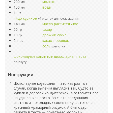
200
молоко
мл
150
вода
мл
1
шт
яйцо куриное
+1 желток для смазывания
140
масло растительное
мл
50
сахар
гр
10
дрожжи сухие
гр
2
какао-порошок
ст.л.
соль
щепотка
шоколадные капли или шоколадная паста
по вкусу
Инструкции
Шоколадные круассаны — это как раз тот
случай, когда выпечка выглядит так, будто её
купили в дорогой кондитерской, а готовится всё
на удивление просто. За счёт чередования
светлых и шоколадных слоев получается очень
красивый мраморный рисунок. А благодаря
секрету в тесте — сочетанию молока и