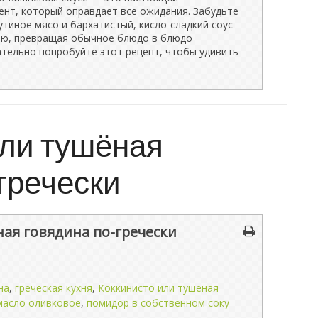
ент, который оправдает все ожидания. Забудьте
 утиное мясо и бархатистый, кисло-сладкий соус
ию, превращая обычное блюдо в блюдо
ательно попробуйте этот рецепт, чтобы удивить
или тушёная
гречески
ая говядина по-гречески
на
,
греческая кухня
,
Коккинисто или тушёная
масло оливковое
,
помидор в собственном соку