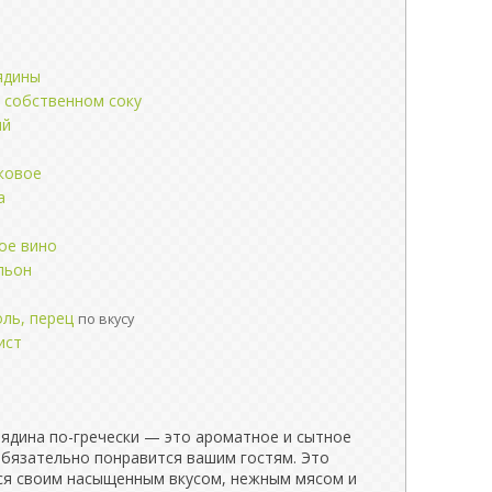
ядины
 собственном соку
ый
ковое
а
ое вино
льон
оль, перец
по вкусу
ист
вядина по-гречески — это ароматное и сытное
обязательно понравится вашим гостям. Это
ся своим насыщенным вкусом, нежным мясом и