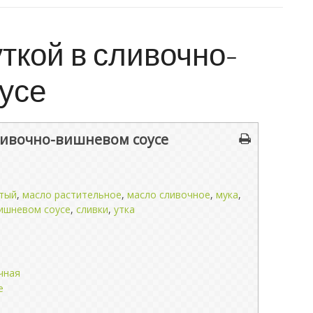
ткой в сливочно-
усе
сливочно-вишневом соусе
атый
,
масло растительное
,
масло сливочное
,
мука
,
вишневом соусе
,
сливки
,
утка
чная
е