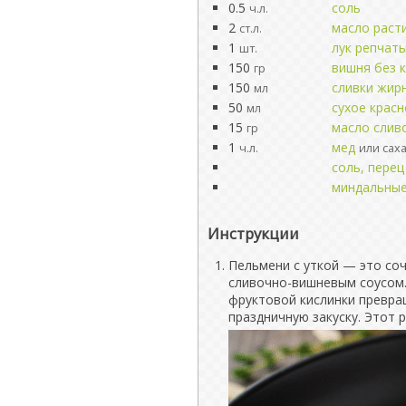
0.5
соль
ч.л.
2
масло раст
ст.л.
1
лук репчат
шт.
150
вишня без 
гр
150
сливки жир
мл
50
сухое красн
мл
15
масло слив
гр
1
мед
ч.л.
или сах
соль, перец
миндальные
Инструкции
Пельмени с уткой — это со
сливочно-вишневым соусом.
фруктовой кислинки превра
праздничную закуску. Этот 