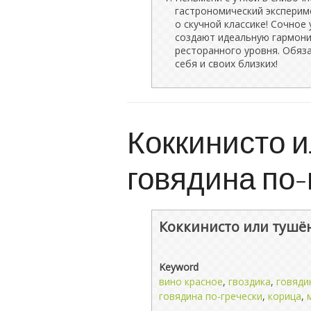
гастрономический эксперим
о скучной классике! Сочное
создают идеальную гармон
ресторанного уровня. Обяз
себя и своих близких!
Коккинисто 
говядина по-
Коккинисто или тушён
Keyword
вино красное
,
гвоздика
,
говяди
говядина по-гречески
,
корица
,