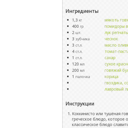
Ингредиенты
1,3
мякоть гов
кг
400
помидоры в
гр
2
лук репчат
шт.
3
чеснок
зубчика
3
масло олив
ст.л.
4
томат-паст
ст.л.
1
сахар
ст.л.
120
сухое красн
мл
200
говяжий бу
мл
1
корица
палочка
гвоздика, с
лавровый л
Инструкции
Коккинисто или тушёная го
греческое блюдо, которое 
классическое блюдо славит