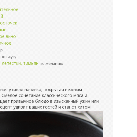
ительное
ый
косточек
ные
ое вино
очное
ар
по вкусу
 лепестки, тимьян
по желанию
чная утиная начинка, покрытая нежным
 Смелое сочетание классического мяса и
щает привычное блюдо в изысканный ужин или
рецепт удивит ваших гостей и станет хитом!