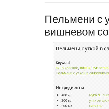
Пельмени с у
вишневом со
Пельмени с уткой в 
Keyword
вино красное
,
вишня
,
лук репч
Пельмени с уткой в сливочно-
Ингредиенты
400
мука пшени
гр
300
утиное фил
гр
200
кипяток
мл