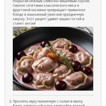
покрытая нежным сливочно-вишневым соусом.
Смелое сочетание классического мяса и
фруктовой кислинки превращает привычное
блюдо в изысканный ужин или праздничную
закуску. Этот рецепт удивит ваших гостей и
станет хитом!
Просеять муку пшеничную с солью в миску.
Влить кипяток и быстро замешайте ложкой.