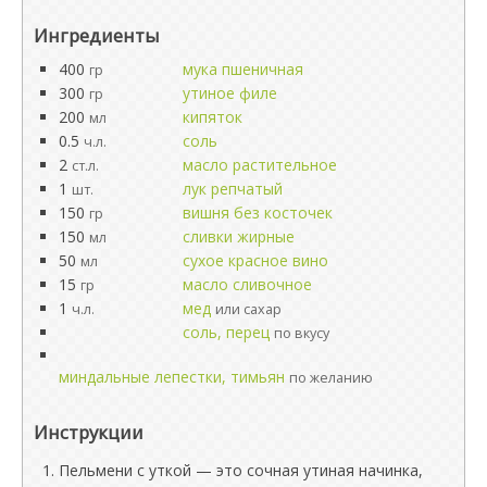
Ингредиенты
400
мука пшеничная
гр
300
утиное филе
гр
200
кипяток
мл
0.5
соль
ч.л.
2
масло растительное
ст.л.
1
лук репчатый
шт.
150
вишня без косточек
гр
150
сливки жирные
мл
50
сухое красное вино
мл
15
масло сливочное
гр
1
мед
ч.л.
или сахар
соль, перец
по вкусу
миндальные лепестки, тимьян
по желанию
Инструкции
Пельмени с уткой — это сочная утиная начинка,