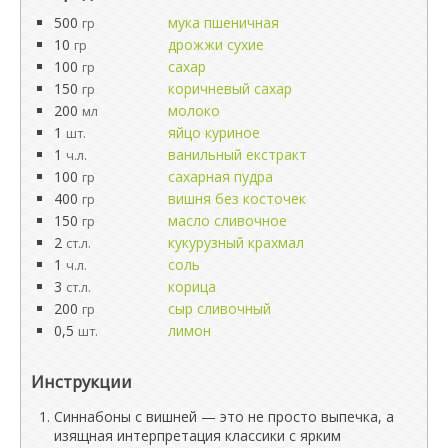
500
мука пшеничная
гр
10
дрожжи сухие
гр
100
сахар
гр
150
коричневый сахар
гр
200
молоко
мл
1
яйцо куриное
шт.
1
ванильный екстракт
ч.л.
100
сахарная пудра
гр
400
вишня без косточек
гр
150
масло сливочное
гр
2
кукурузный крахмал
ст.л.
1
соль
ч.л.
3
корица
ст.л.
200
сыр сливочный
гр
0,5
лимон
шт.
Инструкции
Синнабоны с вишней — это не просто выпечка, а
изящная интерпретация классики с ярким