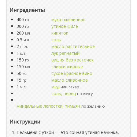
Ингредиенты
400
мука пшеничная
гр
300
утиное филе
гр
200
кипяток
мл
0.5
соль
ч.л.
2
масло растительное
ст.л.
1
лук репчатый
шт.
150
вишня без косточек
гр
150
сливки жирные
мл
50
сухое красное вино
мл
15
масло сливочное
гр
1
мед
ч.л.
или сахар
соль, перец
по вкусу
миндальные лепестки, тимьян
по желанию
Инструкции
Пельмени с уткой — это сочная утиная начинка,