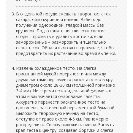
В отдельной посуде смешать творог, остаток
сахара, яйцо куриное и ваниль. Взбить до
получения однородной, гладкой массы без
крупинок. Подготовить вишню: если свежие
ягоды – промыть и удалить косточки; если
замороженные – разморозить и тщательно
отжать сок. Обвалять ягоды в крахмале, чтобы
предотвратить их растекание во время выпечки.
Извлечь охлажденное тесто. На слегка
присыпанной мукой поверхности или между
двумя листами пергамента раскатать его в круг
диаметром около 28-30 см (толщиной примерно
3-4 мм). Не стремитесь к идеальной форме – в
этом и заключается очарование галетты.
Аккуратно перенести раскатанное тесто на
противень, застеленный пергаментной бумагой.
Выложить творожную начинку на тесто,
отступив от краев около 4-5 см. Равномерно
распределить. Сверху выложить вишни. Загнуть
края теста к центру, создавая бортики и слегка