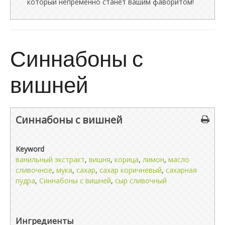
который непременно станет вашим фаворитом!
Синнабоны с
вишней
Синнабоны с вишней
Keyword
ванильный экстракт
,
вишня
,
корица
,
лимон
,
масло
сливочное
,
мука
,
сахар
,
сахар коричневый
,
сахарная
пудра
,
Синнабоны с вишней
,
сыр сливочный
Ингредиенты