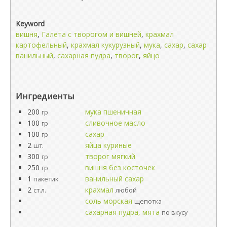
Keyword
вишня
,
Галета с творогом и вишней
,
крахмал
картофельный
,
крахмал кукурузный
,
мука
,
сахар
,
сахар
ванильный
,
сахарная пудра
,
творог
,
яйцо
Ингредиенты
200
мука пшеничная
гр
100
сливочное масло
гр
100
сахар
гр
2
яйца куриные
шт.
300
творог мягкий
гр
250
вишня без косточек
гр
1
ванильный сахар
пакетик
2
крахмал
ст.л.
любой
соль морская
щепотка
сахарная пудра, мята
по вкусу