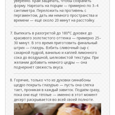
уверенно. Край защипать, чтобы сохранить
форму. Нарезать на порции — примерно по 3–4
сантиметра. Переложить на противень с
пергаментом, дать им немного пространства и
времени — ещё около 20 минут на расстойку.
Выпекать в разогретой до 180°C духовке до
красивого золотистого оттенка — примерно 25–
30 минут. В это время приготовить финальный
штрих — глазурь. Взбить сливочный сыр с
сахарной пудрой, ванилью и каплей лимонного
сока до воздушной, шелковистой текстуры. При
желании добавить немного цедры — она
подчеркнёт свежесть вкуса.
Горячие, только что из духовки синнабоны
щедро покрыть глазурью — пусть она слегка
тает, проникая в каждый завиток. Подаём сразу,
пока они ещё тёплые — именно в этот момент
десерт раскрывается во всей своей полноте.