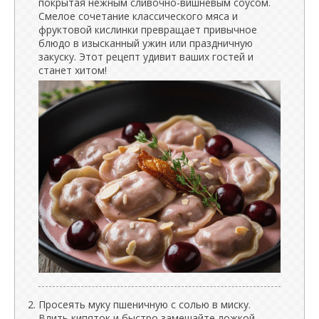
покрытая нежным сливочно-вишневым соусом.
Смелое сочетание классического мяса и
фруктовой кислинки превращает привычное
блюдо в изысканный ужин или праздничную
закуску. Этот рецепт удивит ваших гостей и
станет хитом!
Просеять муку пшеничную с солью в миску.
Влить кипяток и быстро замешайте ложкой.