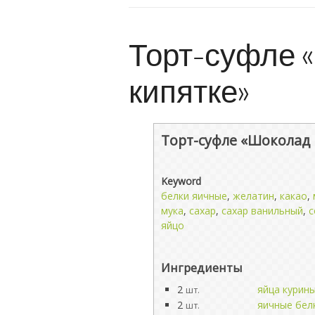
Торт-суфле 
кипятке»
Торт-суфле «Шоколад 
Keyword
белки яичные
,
желатин
,
какао
,
мука
,
сахар
,
сахар ванильный
,
с
яйцо
Ингредиенты
2
яйца курин
шт.
2
яичные бел
шт.