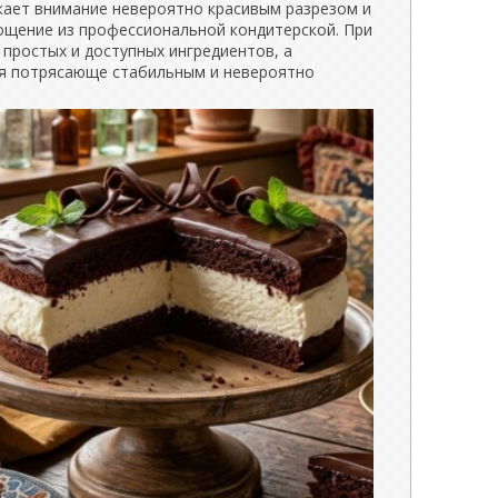
екает внимание невероятно красивым разрезом и
гощение из профессиональной кондитерской. При
 простых и доступных ингредиентов, а
ся потрясающе стабильным и невероятно