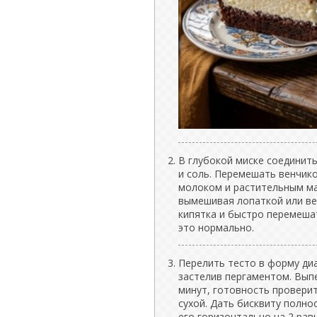
В глубокой миске соединить
и соль. Перемешать венчико
молоком и растительным ма
вымешивая лопаткой или ве
кипятка и быстро перемеша
это нормально.
Перелить тесто в форму ди
застелив пергаментом. Выпе
минут, готовность провери
сухой. Дать бисквиту полно
его горизонтально на 2 рав