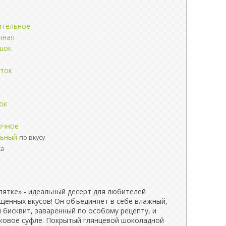
ительное
чная
шок
яток
ок
очное
льный
по вкусу
ка
пятке» - идеальный десерт для любителей
ыщенных вкусов! Он объединяет в себе влажный,
бисквит, заваренный по особому рецепту, и
ковое суфле. Покрытый глянцевой шоколадной