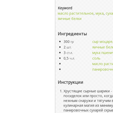
Keyword
масло растительное
,
мука
,
сух
яичные белки
Ингредиенты
300
сыр моцаре
гр
2
яичные бел
шт.
3
мука пшени
ст.л.
0,5
соль
ч.л.
масло раст
панировочн
Инструкции
Хрустящие сырные шарики - 
посиделок или просто, когд
нежным снаружи и тягучим 
кулинарная магия из миниму
панировочных сухарей скры