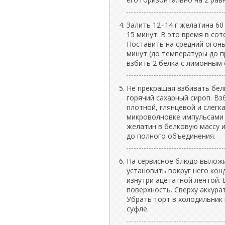
Залить 12–14 г желатина 60
15 минут. В это время в сот
Поставить на средний огонь
минут (до температуры до п
взбить 2 белка с лимонным
Не прекращая взбивать белк
горячий сахарный сироп. Вз
плотной, глянцевой и слегк
микроволновке импульсами п
желатин в белковую массу и
до полного объединения.
На сервисное блюдо вылож
установить вокруг него ко
изнутри ацетатной лентой. 
поверхность. Сверху аккура
Убрать торт в холодильник 
суфле.