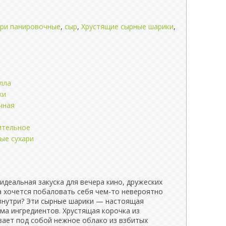
ари панировочные
,
сыр
,
Хрустящие сырные шарики
,
лла
ки
чная
ительное
ые сухари
идеальная закуска для вечера кино, дружеских
а хочется побаловать себя чем-то невероятно
внутри? Эти сырные шарики — настоящая
ма ингредиентов. Хрустящая корочка из
вает под собой нежное облако из взбитых