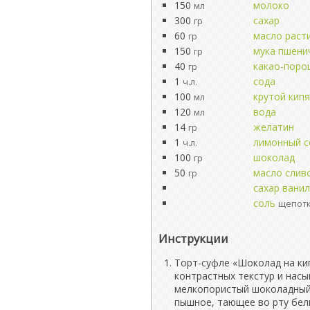
150
молоко
мл
300
сахар
гр
60
масло раст
гр
150
мука пшени
гр
40
какао-поро
гр
1
сода
ч.л.
100
крутой кип
мл
120
вода
мл
14
желатин
гр
1
лимонный с
ч.л.
100
шоколад
гр
50
масло слив
гр
сахар вани
соль
щепот
Инструкции
Торт-суфле «Шоколад на ки
контрастных текстур и нас
мелкопористый шоколадный 
пышное, тающее во рту бел