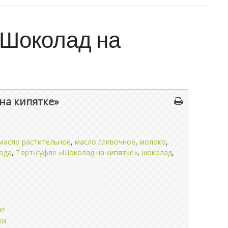
«Шоколад на
на кипятке»
масло растительное
,
масло сливочное
,
молоко
,
ода
,
Торт-суфле «Шоколад на кипятке»
,
шоколад
,
ые
ки