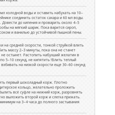
 мл холодной воды и оставить набухать на 10–
ейнике соединить остаток сахара и 60 мл воды.
. Довести до кипения и проварить около 4–5
робы на мягкий шарик. Пока варится сироп,
 соком и ванилью до устойчивой пышной пены.
и на средней скорости, тонкой струйкой влить
бить массу 2–3 минуты, пока она не станет
а не остынет. Растопить набухший желатин в
о 5–10 секунд, не кипятить !Влить теплый
 взбивать на низкой скорости еще 30–60 секунд
ить первый шоколадный корж. Плотно
ндитерское кольцо, желательно проложить
Вылить всё суфле на нижний корж, разровнять
тно выложить второй корж и слегка прижать.
минимум на 3–4 часа до полного застывания