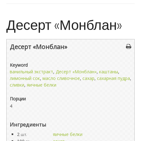
Десерт «Монблан»
Десерт «Монблан»
Keyword
ванильный экстракт
,
Десерт «Монблан»
,
каштаны
,
лимонный сок
,
масло сливочное
,
сахар
,
сахарная пудра
,
сливки
,
яичные белки
Порции
4
Ингредиенты
2
яичные белки
шт.