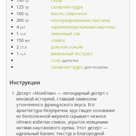
100
сахар
гр
125
сахарная пудра
гр
100
масло сливочное
гр
300
консервированные каштаны
гр
4
карамелизированные каштаны
шт.
1
лимонный сок
ч.л.
150
сливки
мл
2
ром или коньяк
ст.л.
1
ванильный екстракт
ч.л.
соль
щепотка
сахарная пудра
для посыпки
Инструкции
Десерт «Монблан» — легендарный десерт с
вековой историей, ставший символом
утончённого французского вкуса. Его
архитектура безупречна: хрустящее основание
из белоснежной меренги скрывает нежное
облако взбитых сливок, укрытое изящными
нитями каштанового крема. Этот десерт —
идеальный баланс текстур и благородной