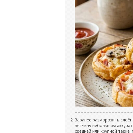
Заранее разморозить слоён
ветчину небольшим аккурат
средней или крупной тёрке