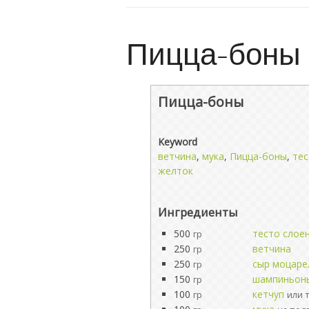
Пицца-боны
Пицца-боны
Keyword
ветчина
,
мука
,
Пицца-боны
,
тес
желток
Ингредиенты
500
тесто слое
гр
250
ветчина
гр
250
сыр моцаре
гр
150
шампиньон
гр
100
кетчуп
гр
или 