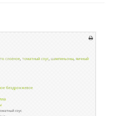
то слоёное
,
томатный соус
,
шампиньоны
,
яичный
ное бездрожжевое
лла
ы
томатный соус