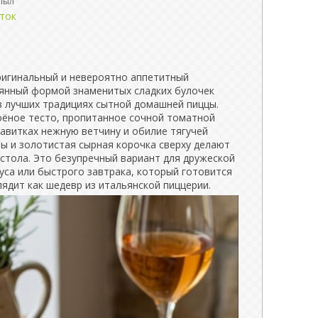
пыл
ток
ригинальный и невероятно аппетитный
еянный формой знаменитых сладких булочек
в лучших традициях сытной домашней пиццы.
оёное тесто, пропитанное сочной томатной
завитках нежную ветчину и обилие тягучей
ы и золотистая сырная корочка сверху делают
стола. Это безупречный вариант для дружеской
уса или быстрого завтрака, который готовится
лядит как шедевр из итальянской пиццерии.