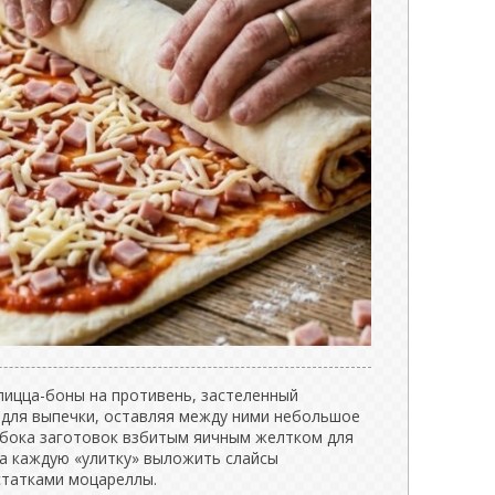
ицца-боны на противень, застеленный
для выпечки, оставляя между ними небольшое
и бока заготовок взбитым яичным желтком для
на каждую «улитку» выложить слайсы
статками моцареллы.