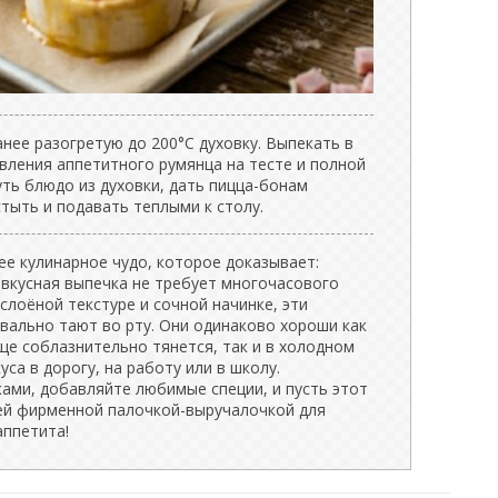
нее разогретую до 200°C духовку. Выпекать в
вления аппетитного румянца на тесте и полной
ть блюдо из духовки, дать пицца-бонам
стыть и подавать теплыми к столу.
е кулинарное чудо, которое доказывает:
 вкусная выпечка не требует многочасового
 слоёной текстуре и сочной начинке, эти
вально тают во рту. Они одинаково хороши как
еще соблазнительно тянется, так и в холодном
са в дорогу, на работу или в школу.
ами, добавляйте любимые специи, и пусть этот
ей фирменной палочкой-выручалочкой для
аппетита!