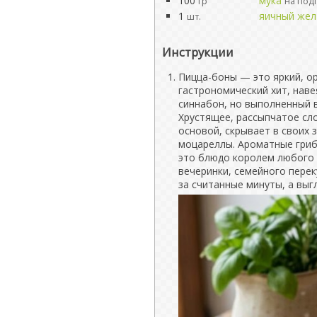
100
мука
гр
на под
1
яичный жел
шт.
Инструкции
Пицца-боны — это яркий, о
гастрономический хит, нав
синнабон, но выполненный 
Хрустящее, рассыпчатое сл
основой, скрывает в своих 
моцареллы. Ароматные гриб
это блюдо королем любого 
вечеринки, семейного перек
за считанные минуты, а выг